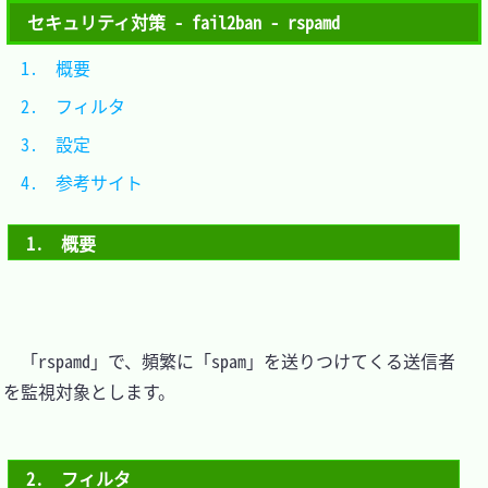
セキュリティ対策 - fail2ban - rspamd
1.　概要				
2.　フィルタ			
3.　設定				
4.　参考サイト		
1.　概要
　「rspamd」で、頻繁に「spam」を送りつけてくる送信者
を監視対象とします。

2.　フィルタ