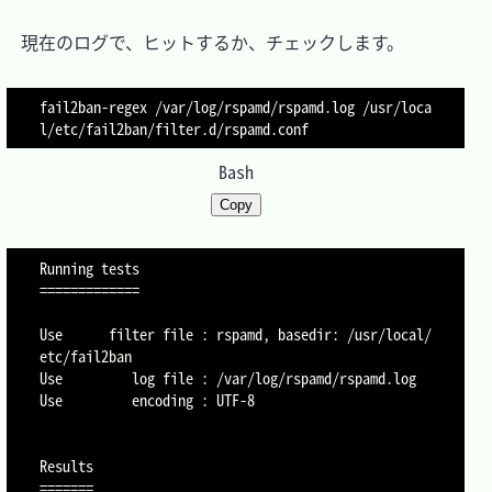
　現在のログで、ヒットするか、チェックします。

fail2ban-regex /var/log/rspamd/rspamd.log /usr/loca
Bash
Copy
Running tests

=============

Use      filter file : rspamd, basedir: /usr/local/
etc/fail2ban

Use         log file : /var/log/rspamd/rspamd.log

Use         encoding : UTF-8

Results

=======
