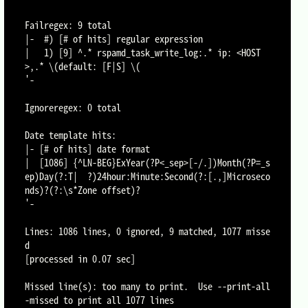
Failregex: 9 total

|-  #) [# of hits] regular expression

|   1) [9] ^.* rspamd_task_write_log:.* ip: <HOST
>,.* \(default: [F|S] \(

'-

Ignoreregex: 0 total

Date template hits:

|- [# of hits] date format

|  [1086] {^LN-BEG}ExYear(?P<_sep>[-/.])Month(?P=_s
ep)Day(?:T|  ?)24hour:Minute:Second(?:[.,]Microseco
nds)?(?:\s*Zone offset)?

'-

Lines: 1086 lines, 0 ignored, 9 matched, 1077 misse
d

[processed in 0.07 sec]

Missed line(s): too many to print.  Use --print-all