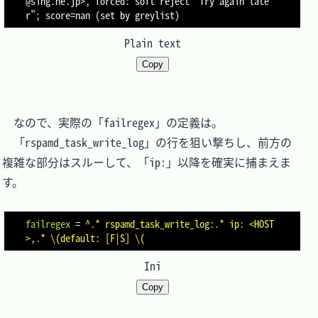
@sing.ne.jp>, forced: soft reject "Try again late
Plain text
Copy
　なので、実際の「failregex」の定義は。

　「rspamd_task_write_log」の行を狙い撃ちし、前方の
複雑な部分はスルーして、「ip:」以降を確実に捕まえま
す。

failregex
=
^.* rspamd_task_write_log:.* ip: <HOST
>,.* \(default: [F|S] \(
Ini
Copy