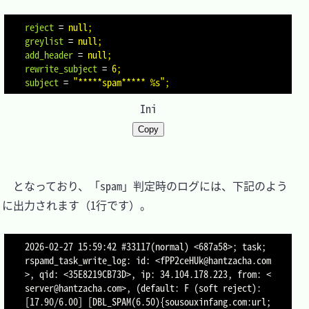
reject
=
null;
greylist
=
null;
add_header
=
null;
rewrite_subject
=
6;
subject
=
"*****spam***** %s";
Ini
Copy
　となっており、「spam」判定時のログには、下記のよう
に出力されます（1行です）。

2026-02-27 15:59:42 #33117(normal) <687a58>; task; 
rspamd_task_write_log: id: <fPP2ceHUk@hantzacha.com
>, qid: <35E8219CB73D>, ip: 34.104.178.223, from: <
server@hantzacha.com>, (default: F (soft reject): 
[17.90/6.00] [DBL_SPAM(6.50){sousouxinfang.com:url;