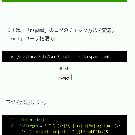
　まずは、「rspamd」のログのチェック方法を定義。

　「root」ユーザ権限で。

vi
Bash
Copy
　下記を記述します。

[
Definition
]
failregex
=
^.* \[(?:[^\]]+)\] <[^>]+>; lua; (?:
[^:]+): result: reject; .* \(IP: <HOST>\)$