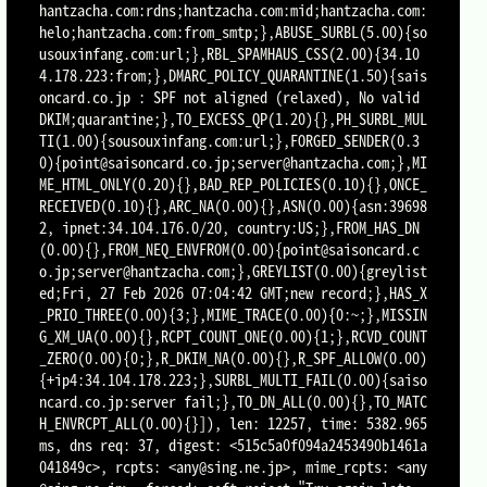
hantzacha.com:rdns;hantzacha.com:mid;hantzacha.com:
helo;hantzacha.com:from_smtp;},ABUSE_SURBL(5.00){so
usouxinfang.com:url;},RBL_SPAMHAUS_CSS(2.00){34.10
4.178.223:from;},DMARC_POLICY_QUARANTINE(1.50){sais
oncard.co.jp : SPF not aligned (relaxed), No valid 
DKIM;quarantine;},TO_EXCESS_QP(1.20){},PH_SURBL_MUL
TI(1.00){sousouxinfang.com:url;},FORGED_SENDER(0.3
0){point@saisoncard.co.jp;server@hantzacha.com;},MI
ME_HTML_ONLY(0.20){},BAD_REP_POLICIES(0.10){},ONCE_
RECEIVED(0.10){},ARC_NA(0.00){},ASN(0.00){asn:39698
2, ipnet:34.104.176.0/20, country:US;},FROM_HAS_DN
(0.00){},FROM_NEQ_ENVFROM(0.00){point@saisoncard.c
o.jp;server@hantzacha.com;},GREYLIST(0.00){greylist
ed;Fri, 27 Feb 2026 07:04:42 GMT;new record;},HAS_X
_PRIO_THREE(0.00){3;},MIME_TRACE(0.00){0:~;},MISSIN
G_XM_UA(0.00){},RCPT_COUNT_ONE(0.00){1;},RCVD_COUNT
_ZERO(0.00){0;},R_DKIM_NA(0.00){},R_SPF_ALLOW(0.00)
{+ip4:34.104.178.223;},SURBL_MULTI_FAIL(0.00){saiso
ncard.co.jp:server fail;},TO_DN_ALL(0.00){},TO_MATC
H_ENVRCPT_ALL(0.00){}]), len: 12257, time: 5382.965
ms, dns req: 37, digest: <515c5a0f094a2453490b1461a
041849c>, rcpts: <any@sing.ne.jp>, mime_rcpts: <any