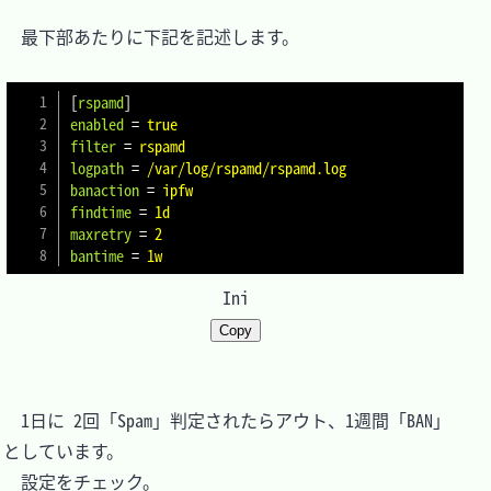
　最下部あたりに下記を記述します。

[
rspamd
]
enabled
=
true
filter
=
rspamd
logpath
=
/var/log/rspamd/rspamd.log
banaction
=
ipfw
findtime
=
1d
maxretry
=
2
bantime
=
1w
Ini
Copy
　1日に 2回「Spam」判定されたらアウト、1週間「BAN」
としています。

　設定をチェック。
