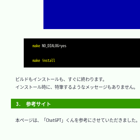
make
NO_DIALOG
=
make
install
　ビルドもインストールも、すぐに終わります。

　インストール時に、特筆するようなメッセージもありません。

3.　参考サイト
　本ページは、「ChatGPT」くんを参考にさせていただきました。
