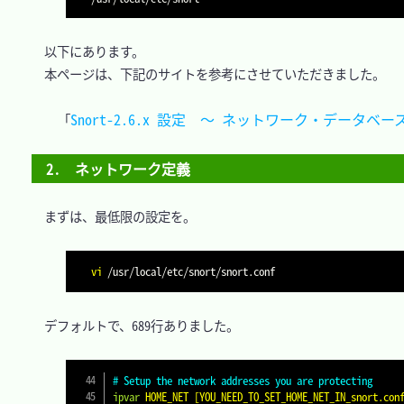
　以下にあります。

　本ページは、下記のサイトを参考にさせていただきました。

Snort-2.6.x 設定　～ ネットワーク・データベ
「
2.　ネットワーク定義
　まずは、最低限の設定を。

vi
　デフォルトで、689行ありました。

# Setup the network addresses you are protecting
ipvar
HOME_NET [YOU_NEED_TO_SET_HOME_NET_IN_snort.con