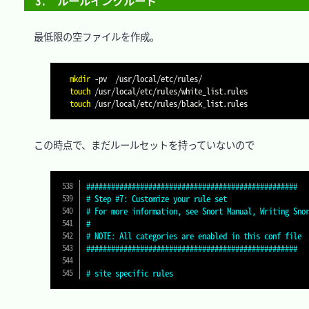
3.　ルールインクルード
　最低限の空ファイルを作成。

mkdir
-pv
touch
touch
　この時点で、まだルールセットを持っていないので

###################################################
# Step #7: Customize your rule set
# For more information, see Snort Manual, Writing Sno
#
# NOTE: All categories are enabled in this conf file
###################################################
# site specific rules