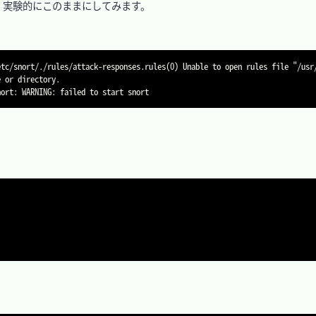
実験的にこのままにしてみます。

etc/snort/./rules/attack-responses.rules(0) Unable to open rules file "/usr
 or directory.
