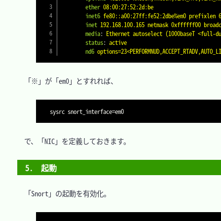
        ether
08:00:27:52:2d:be
        inet6
fe80::a00:27ff:fe52:2dbe%em0 prefixlen 
        inet
192.168.100.165 netmask 0xffffff00 broad
        media
:
Ethernet autoselect (1000baseT <full-d
        status
:
active
        nd6
options=23<PERFORMNUD,ACCEPT_RTADV,AUTO_L
　「※」が「em0」とすれれば、

sysrc 
snort_interface
=
　で、「NIC」を定義しておきます。

5.　起動
　「Snort」の起動を有効化。
