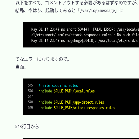
　以下をすべて、コメントアウトする必要があるはずなのですが、
　結局、やはり、起動してみると「/var/log/message」に

May 31 17:23:47 ns snort[50414]: FATAL ERROR: /usr/local/
al/etc/snort/./rules/attack-responses.rules": No such file
　てなエラーになりますので。

　当面、

# site specific rules
include
$RULE_PATH/local.rules
include
$RULE_PATH/app-detect.rules
include
$RULE_PATH/attack-responses.rules
　548行目から
