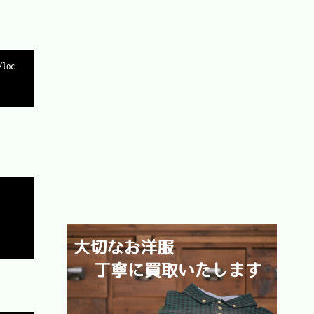
Copy
/loc
Copy