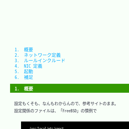
1.　概要					
2.　ネットワーク定義		
3.　ルールインクルード	
4.　NIC 定義				
5.　起動					
6.　補足					
1.　概要
　設定もくそも、なんもわからんので、参考サイトのまま。

　設定関係のファイルは、「FreeBSD」の慣例で
