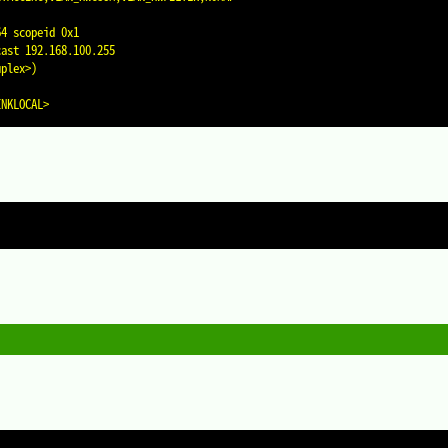
64 scopeid 0x1
cast 192.168.100.255
uplex>)
INKLOCAL>