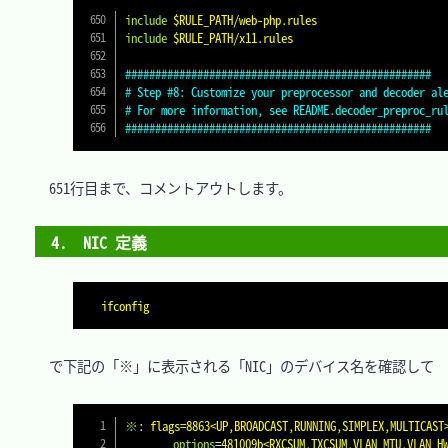
include
$RULE_PATH/web-php.rules
include
$RULE_PATH/x11.rules
###################################################
# Step #8: Customize your preprocessor and decoder al
# For more information, see README.decoder_preproc_ru
###################################################
　651行目まで、コメントアウトします。

4.　NIC 定義
ifconfig
　で下記の「※」に表示される「NIC」のデバイス名を確認して

※
:
flags=8863<UP,BROADCAST,RUNNING,SIMPLEX,MULTICAST
        options
=
481009b<RXCSUM,TXCSUM,VLAN_MTU,VLAN_H