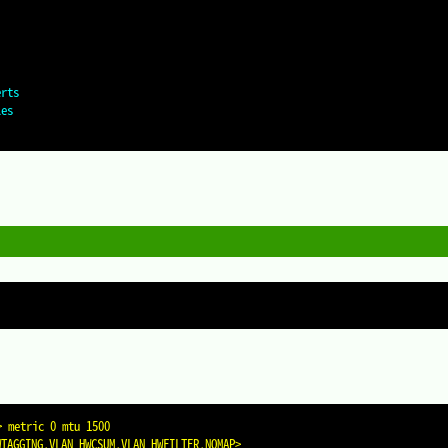
erts
les
> metric 0 mtu 1500
WTAGGING,VLAN_HWCSUM,VLAN_HWFILTER,NOMAP>