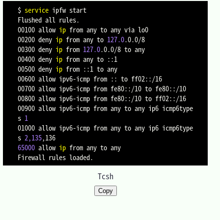
$ 
service
 ipfw start

Flushed all rules.

00100 allow 
ip
 from any to any via lo0

00200 deny 
ip
 from any to 
127.0
.0.0/8

00300 deny 
ip
 from 
127.0
.0.0/8 to any

00400 deny 
ip
 from any to ::1

00500 deny 
ip
 from ::1 to any

00600 allow ipv6-icmp from :: to ff02::/16

00700 allow ipv6-icmp from fe80::/10 to fe80::/10

00800 allow ipv6-icmp from fe80::/10 to ff02::/16

00900 allow ipv6-icmp from any to any ip6 icmp6type
s 
1
01000 allow ipv6-icmp from any to any ip6 icmp6type
s 
2,135
65000
 allow 
ip
 from any to any

Tcsh
Copy