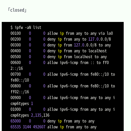
　「closed」

$ ipfw 
-aN
 list

00100    
0
0
 allow 
ip
 from any to any via lo0

00200    
0
0
 deny 
ip
 from any to 
127.0
.0.0/8

00300    
0
0
 deny 
ip
 from 
127.0
.0.0/8 to any

00400    
0
0
 deny 
ip
 from any to localhost

00500    
0
0
 deny 
ip
 from localhost to any

00600    
0
0
 allow ipv6-icmp from :: to ff0
2::/16

00700    
0
0
 allow ipv6-icmp from fe80::/10 to 
fe80::/10

00800    
0
0
 allow ipv6-icmp from fe80::/10 to 
ff02::/16

00900    
0
0
 allow ipv6-icmp from any to any i
cmp6types 
1
01000    
0
0
 allow ipv6-icmp from any to any i
cmp6types 
2,135
65000
0
0
 deny 
ip
65535
3144
492607
 allow 
ip