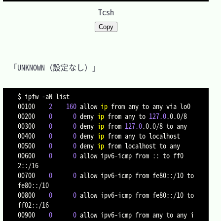
Tcsh
Copy
　「UNKNOWN（設定なし）」

$ ipfw 
-aN
 list

00100    
2
160
 allow 
ip
 from any to any via lo0

00200    
0
0
 deny 
ip
 from any to 
127.0
.0.0/8

00300    
0
0
 deny 
ip
 from 
127.0
.0.0/8 to any

00400    
0
0
 deny 
ip
 from any to localhost

00500    
0
0
 deny 
ip
 from localhost to any

00600    
0
0
 allow ipv6-icmp from :: to ff0
2::/16

00700    
0
0
 allow ipv6-icmp from fe80::/10 to 
fe80::/10

00800    
0
0
 allow ipv6-icmp from fe80::/10 to 
ff02::/16

00900    
0
0
 allow ipv6-icmp from any to any i