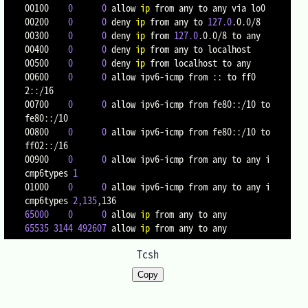
00100    
0
0
 allow 
ip
 from any to any via lo0

00200    
0
0
 deny 
ip
 from any to 
127.0
.0.0/8

00300    
0
0
 deny 
ip
 from 
127.0
.0.0/8 to any

00400    
0
0
 deny 
ip
 from any to localhost

00500    
0
0
 deny 
ip
 from localhost to any

00600    
0
0
 allow ipv6-icmp from :: to ff0
2::/16

00700    
0
0
 allow ipv6-icmp from fe80::/10 to 
fe80::/10

00800    
0
0
 allow ipv6-icmp from fe80::/10 to 
ff02::/16

00900    
0
0
 allow ipv6-icmp from any to any i
cmp6types 
1
01000    
0
0
 allow ipv6-icmp from any to any i
cmp6types 
2,135
65000
0
0
 allow 
ip
65535
3144
492607
 allow 
ip
Tcsh
Copy