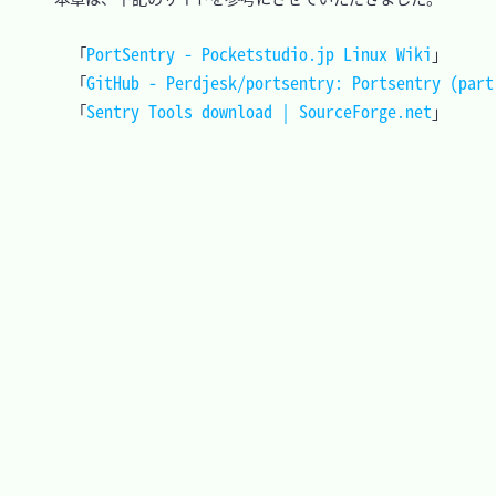
PortSentry - Pocketstudio.jp Linux Wiki
「
」

GitHub - Perdjesk/portsentry: Portsentry (part
「
Sentry Tools download | SourceForge.net
「