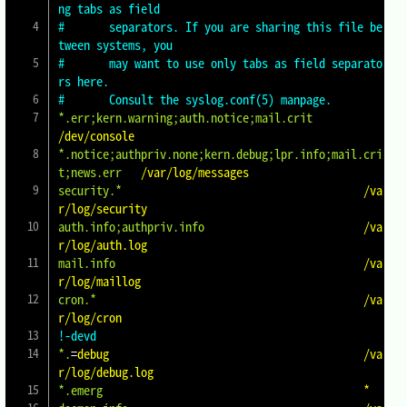
ng tabs as field
#       separators. If you are sharing this file be
tween systems, you
#       may want to use only tabs as field separato
rs here.
#       Consult the syslog.conf(5) manpage.
*.err;kern.warning;auth.notice;mail.crit
/dev/console
*.notice;authpriv.none;kern.debug;lpr.info;mail.cri
t;news.err
  /var/log/messages
security.*
                                     /va
r/log/security
auth.info;authpriv.info
                        /va
r/log/auth.log
mail.info
                                      /va
r/log/maillog
cron.*
                                         /va
r/log/cron
!-devd
*.
=
debug                                        /va
r/log/debug.log
*.emerg
                                        *