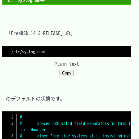
　「FreeBSD 14.3 RELEASE」の。

Plain text
Copy
　のデフォルトの状態です。

#
#       Spaces ARE valid field separators in this f
ile. However,
#       other *nix-like systems still insist on usi