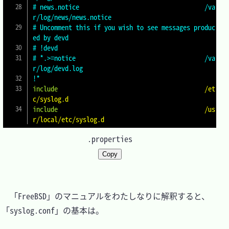
# news.notice                                   /va
r/log/news/news.notice
# Uncomment this if you wish to see messages produc
ed by devd
# !devd
# *.>=notice                                    /va
r/log/devd.log
!*
include
                                        /et
c/syslog.d
include
                                        /us
r/local/etc/syslog.d
.properties
Copy
　「FreeBSD」のマニュアルをわたしなりに解釈すると、
「syslog.conf」の基本は。
