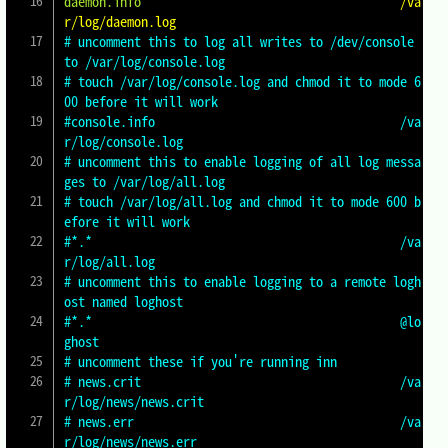
daemon.info
                                    /va
r/log/daemon.log
# uncomment this to log all writes to /dev/console 
to /var/log/console.log
# touch /var/log/console.log and chmod it to mode 6
00 before it will work
#console.info                                   /va
r/log/console.log
# uncomment this to enable logging of all log messa
ges to /var/log/all.log
# touch /var/log/all.log and chmod it to mode 600 b
efore it will work
#*.*                                            /va
r/log/all.log
# uncomment this to enable logging to a remote logh
ost named loghost
#*.*                                            @lo
ghost
# uncomment these if you're running inn
# news.crit                                     /va
r/log/news/news.crit
# news.err                                      /va
r/log/news/news.err