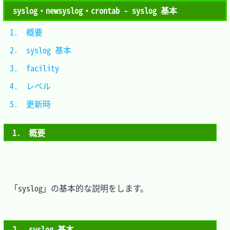
syslog・newsyslog・crontab - syslog 基本
1.　概要			
2.　syslog 基本	
3.　facility		
4.　レベル		
5.　更新時		
1.　概要
　「syslog」の基本的な説明をします。

2.　syslog 基本