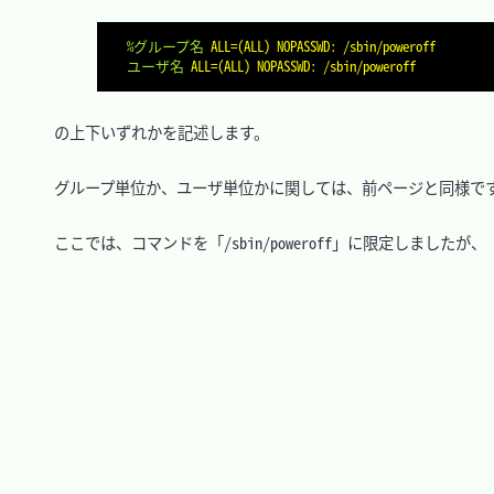
%グループ名
ALL=(ALL) NOPASSWD: /sbin/poweroff
ユーザ名
ALL=(ALL) NOPASSWD: /sbin/poweroff
　の上下いずれかを記述します。

　グループ単位か、ユーザ単位かに関しては、前ページと同様です
　ここでは、コマンドを「/sbin/poweroff」に限定しまし