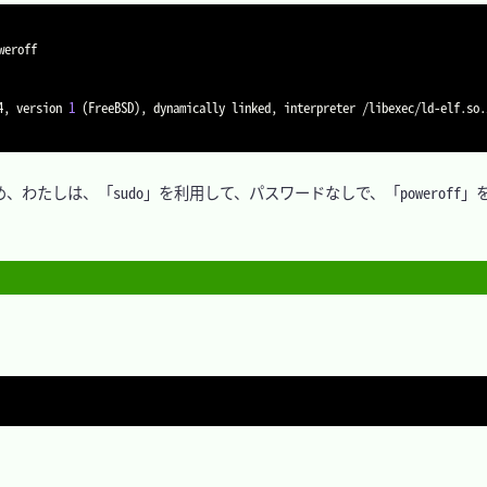
eroff

4, version 
1
(
FreeBSD
)
, dynamically linked, interpreter /libexec/ld-elf.so.
たしは、「sudo」を利用して、パスワードなしで、「poweroff」