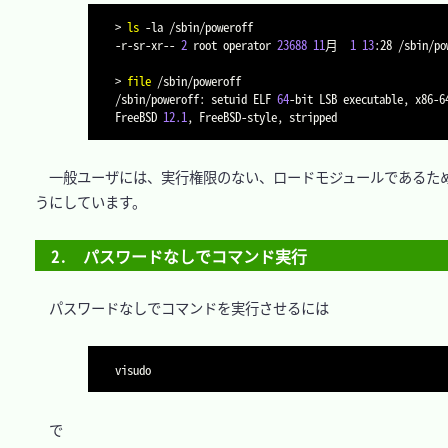
>
ls
-la
 /sbin/poweroff

-r-sr-xr-- 
2
 root operator 
23688
11
月  
1
13
:28 /sbin/pow
>
file
 /sbin/poweroff

/sbin/poweroff: setuid ELF 
64
-bit LSB executable, x86-6
FreeBSD 
12.1
　一般ユーザには、実行権限のない、ロードモジュールであるため、わ
うにしています。

2.　パスワードなしでコマンド実行
　パスワードなしでコマンドを実行させるには

　で
