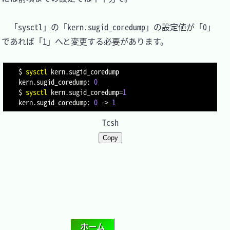
　「sysctl」の「kern.sugid_coredump」の設定値が「0」
であれば「1」へと変更する必要があります。

$ 
sysctl
 kern.sugid_coredump

kern.sugid_coredump: 
0
$ 
sysctl
kern.sugid_coredump
=
1
kern.sugid_coredump: 
0
 -
>
1
Tcsh
Copy