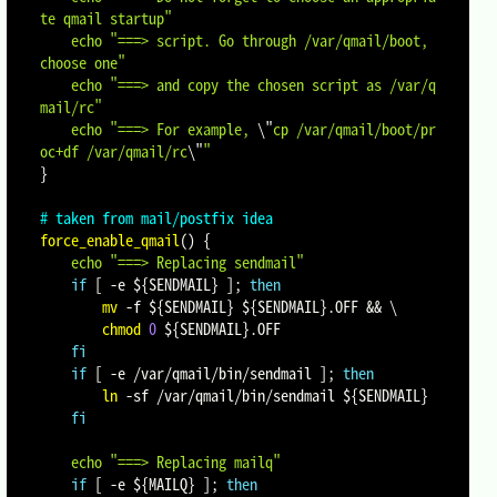
te qmail startup"
echo
"===> script. Go through /var/qmail/boot, 
choose one"
echo
"===> and copy the chosen script as /var/q
mail/rc"
echo
"===> For example, 
\"
cp /var/qmail/boot/pr
oc+df /var/qmail/rc
\"
"
}
# taken from mail/postfix idea
force_enable_qmail
(
)
{
echo
"===> Replacing sendmail"
if
[
-e
${SENDMAIL}
]
;
then
mv
-f
${SENDMAIL}
${SENDMAIL}
.OFF 
&&
\
chmod
0
${SENDMAIL}
.OFF

fi
if
[
-e
 /var/qmail/bin/sendmail 
]
;
then
ln
-sf
 /var/qmail/bin/sendmail 
${SENDMAIL}
fi
echo
"===> Replacing mailq"
if
[
-e
${MAILQ}
]
;
then