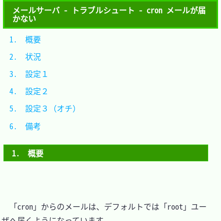
メールサーバ - トラブルシュート - cron メールが届
かない
1.　概要			
2.　状況			
3.　設定１		
4.　設定２		
5.　設定３（オチ）
6.　備考			
1.　概要
　「cron」からのメールは、デフォルトでは「root」ユー
ザへ届くようになっています。
