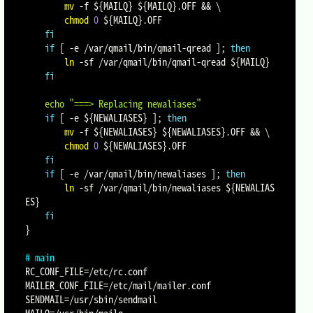
mv
-f
${MAILQ}
${MAILQ}
.OFF 
&&
\
chmod
0
${MAILQ}
.OFF

fi
if
[
-e
 /var/qmail/bin/qmail-qread 
]
;
then
ln
-sf
 /var/qmail/bin/qmail-qread 
${MAILQ}
fi
echo
"===> Replacing newaliases"
if
[
-e
${NEWALIASES}
]
;
then
mv
-f
${NEWALIASES}
${NEWALIASES}
.OFF 
&&
\
chmod
0
${NEWALIASES}
.OFF

fi
if
[
-e
 /var/qmail/bin/newaliases 
]
;
then
ln
-sf
 /var/qmail/bin/newaliases 
${NEWALIAS
ES}
fi
}
# main
RC_CONF_FILE
=
MAILER_CONF_FILE
=
SENDMAIL
=
MAILQ
=