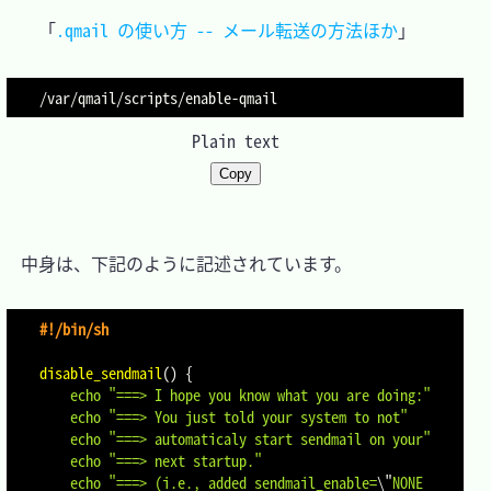
「
.qmail の使い方 -- メール転送の方法ほか
Plain text
Copy
　中身は、下記のように記述されています。

#!/bin/sh
disable_sendmail
(
)
{
echo
"===> I hope you know what you are doing:"
echo
"===> You just told your system to not"
echo
"===> automaticaly start sendmail on your"
echo
"===> next startup."
echo
"===> (i.e., added sendmail_enable=
\"
NONE