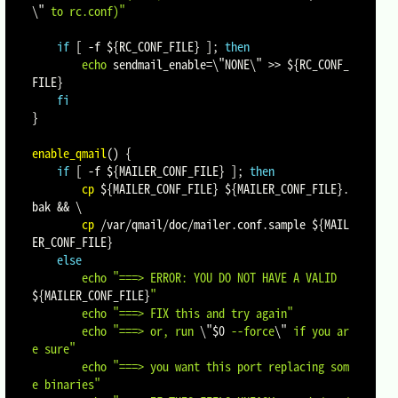
\"
 to rc.conf)"
if
[
-f
${RC_CONF_FILE}
]
;
then
echo
sendmail_enable
=
\
"NONE
\
" 
>>
${RC_CONF_
FILE}
fi
}
enable_qmail
(
)
{
if
[
-f
${MAILER_CONF_FILE}
]
;
then
cp
${MAILER_CONF_FILE}
${MAILER_CONF_FILE}
.
bak 
&&
\
cp
 /var/qmail/doc/mailer.conf.sample 
${MAIL
ER_CONF_FILE}
else
echo
"===> ERROR: YOU DO NOT HAVE A VALID 
${MAILER_CONF_FILE}
"
echo
"===> FIX this and try again"
echo
"===> or, run 
\"
$0
 --force
\"
 if you ar
e sure"
echo
"===> you want this port replacing som
e binaries"