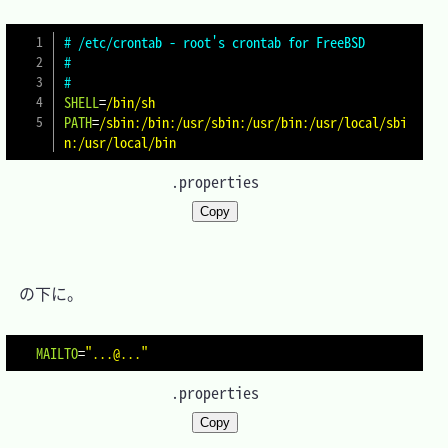
# /etc/crontab - root's crontab for FreeBSD
#
#
SHELL
=
/bin/sh
PATH
=
/sbin:/bin:/usr/sbin:/usr/bin:/usr/local/sbi
n:/usr/local/bin
.properties
Copy
　の下に。

MAILTO
=
"...@..."
.properties
Copy