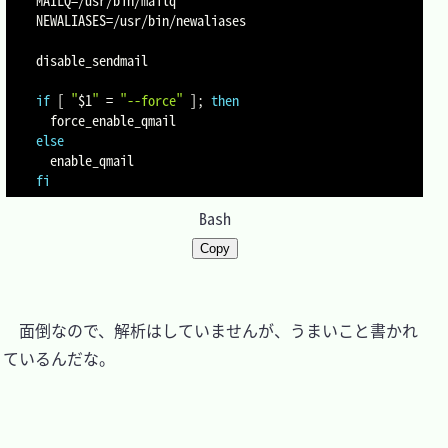
NEWALIASES
=
/usr/bin/newaliases

disable_sendmail

if
[
"
$1
"
=
"--force"
]
;
then
else
fi
Bash
Copy
　面倒なので、解析はしていませんが、うまいこと書かれ
ているんだな。
