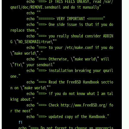
echo
"===> IF THIS FEELS UNEASY, read /var/
qmail/doc/REMOVE.sendmail and do it manually"
echo
""
echo
"=======> VERY IMPORTANT <======="
echo
"===> One side issue is that if you do 
replace them,"
echo
"===> you really should consider ADDIN
G 
\"
NO_SENDMAIL=true
\"
"
echo
"===> to your /etc/make.conf if you do 
\"
make world
\"
."
echo
"===> Otherwise, 
\"
make world
\"
 will 
\"
fix
\"
 your sendmail"
echo
"===> installation breaking your qmail 
one."
echo
"===> Read the FreeBSD Handbook sectio
n on 
\"
make world
\"
"
echo
"===> if you do not know what I am tal
king about."
echo
"===> Check http://www.FreeBSD.org/ fo
r the most"
echo
"===> updated copy of the Handbook."
fi
echo
"===> Do not forget to choose an appropria