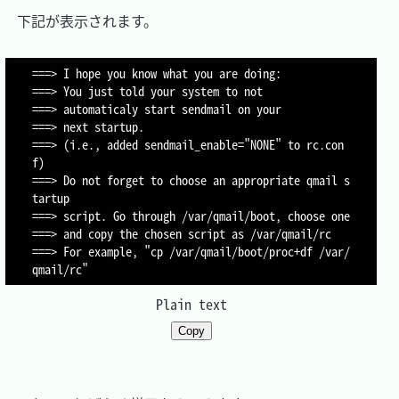
　下記が表示されます。

===> I hope you know what you are doing:

===> You just told your system to not

===> automaticaly start sendmail on your

===> next startup.

===> (i.e., added sendmail_enable="NONE" to rc.con
f)

===> Do not forget to choose an appropriate qmail s
tartup

===> script. Go through /var/qmail/boot, choose one

===> and copy the chosen script as /var/qmail/rc

===> For example, "cp /var/qmail/boot/proc+df /var/
Plain text
Copy