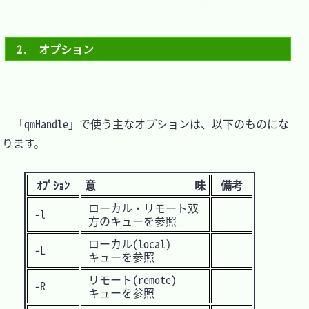
2.　オプション
　「qmHandle」で使う主なオプションは、以下のものにな
ります。

ｵﾌﾟｼｮﾝ
意 味
備考
ローカル・リモート双
-l
方のキューを参照
ローカル(local)
-L
キューを参照
リモート(remote)
-R
キューを参照