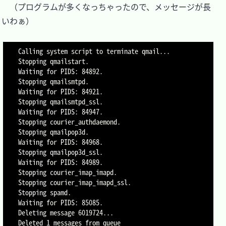
　（プログラムが多くなっちゃったので、メッセージが長
いわぁ）

Calling system script to terminate qmail...

Stopping qmailstart.

Waiting for PIDS: 84892.

Stopping qmailsmtpd.

Waiting for PIDS: 84921.

Stopping qmailsmtpd_ssl.

Waiting for PIDS: 84947.

Stopping courier_authdaemond.

Stopping qmailpop3d.

Waiting for PIDS: 84968.

Stopping qmailpop3d_ssl.

Waiting for PIDS: 84989.

Stopping courier_imap_imapd.

Stopping courier_imap_imapd_ssl.

Stopping spamd.

Waiting for PIDS: 85085.

Deleting message 6019724...

Deleted 1 messages from queue
