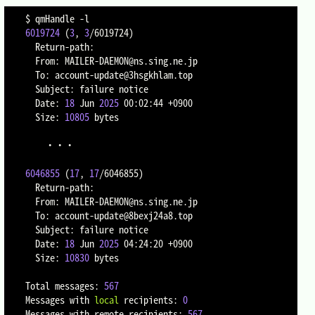
$ qmHandle 
-l
6019724
(
3
, 
3
/6019724
)
  Return-path:

  From: MAILER-DAEMON@ns.sing.ne.jp

  To: account-update@3hsgkhlam.top

  Subject: failure notice

  Date: 
18
 Jun 
2025
 00:02:44 +0900

  Size: 
10805
 bytes

	・・・

6046855
(
17
, 
17
/6046855
)
  Return-path:

  From: MAILER-DAEMON@ns.sing.ne.jp

  To: account-update@8bexj24a8.top

  Subject: failure notice

  Date: 
18
 Jun 
2025
 04:24:20 +0900

  Size: 
10830
 bytes

Total messages: 
567
Messages with 
local
 recipients: 
0
Messages with remote recipients: 
567