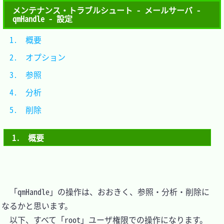
メンテナンス・トラブルシュート - メールサーバ -
qmHandle - 設定
1.　概要			
2.　オプション	
3.　参照			
4.　分析			
5.　削除			
1.　概要
　「qmHandle」の操作は、おおきく、参照・分析・削除に
なるかと思います。

　以下、すべて「root」ユーザ権限での操作になります。
