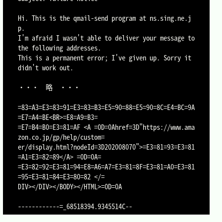
Hi. This is the qmail-send program at ns.sing.ne.j
p.

I'm afraid I wasn't able to deliver your message to 
the following addresses.

This is a permanent error; I've given up. Sorry it 
didn't work out.

・・・	略	・・・

=83=A3=E3=83=91=E3=83=B3=E5=90=88=E5=90=8C=E4=BC=9A
=E7=A4=BE<BR>=E8=A9=B3=

=E7=B4=B0=E3=81=AF <A =0D=0Ahref=3D"https://www.ama
zon.co.jp/gp/help/custom=

er/display.html?nodeId=3D202008070">=E3=81=93=E3=81
=A1=E3=82=89</A> =0D=0A=

=E3=82=92=E3=81=94=E8=A6=A7=E3=81=8F=E3=81=A0=E3=81
=95=E3=81=84=E3=80=82 </=

DIV></DIV></BODY></HTML>=0D=0A
