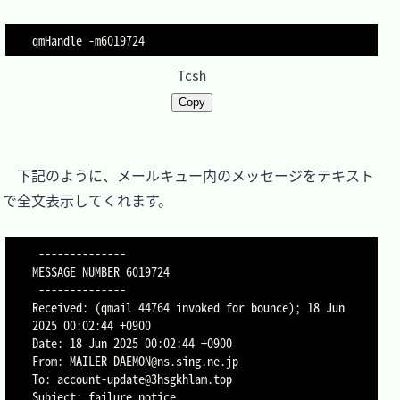
qmHandle 
-m6019724
Tcsh
Copy
　下記のように、メールキュー内のメッセージをテキスト
で全文表示してくれます。

 --------------

MESSAGE NUMBER 6019724

 --------------

Received: (qmail 44764 invoked for bounce); 18 Jun 
2025 00:02:44 +0900

Date: 18 Jun 2025 00:02:44 +0900

From: MAILER-DAEMON@ns.sing.ne.jp

To: account-update@3hsgkhlam.top

Subject: failure notice
