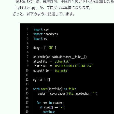
　「allow.txt」は、接続許可、中継許可のアドレスを記載したも
　「ipfilter.py」が、プログラム本体になります。

　ざっと、以下のように記述しています。

import
import
import
 os

deny 
=
[
'CN'
]
os
.
chdir
(
os
.
path
.
dirname
(
__file__
)
)
allowFile  
=
'allow.txt'
listFile   
=
'IP2LOCATION-LITE-DB1.CSV'
outputFile 
=
'tcp.smtp'
myList 
=
[
]
with
open
(
listFile
)
as
file
:
  reader 
=
 csv
.
reader
(
file
,
 quotechar
=
'"'
)
for
 row 
in
 reader
:
if
 row
[
2
]
==
'-'
:
continue