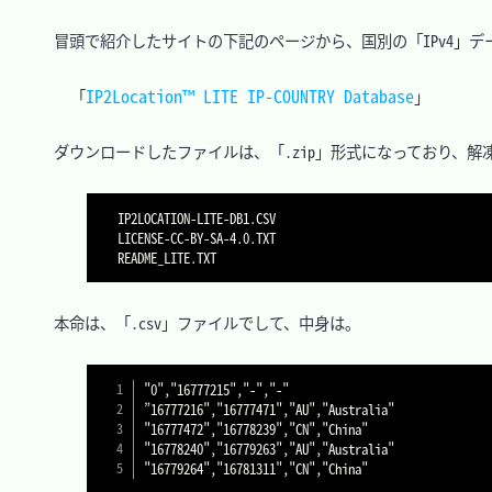
　冒頭で紹介したサイトの下記のページから、国別の「IPv4」デ
IP2Location™ LITE IP-COUNTRY Database
「
　ダウンロードしたファイルは、「.zip」形式になっており、解
IP2LOCATION-LITE-DB1.CSV

LICENSE-CC-BY-SA-4.0.TXT

　本命は、「.csv」ファイルでして、中身は。

"0"
,
"16777215"
,
"-"
,
"-"
”16777216
","
16777471
","
AU
","
Australia
"

"
16777472
","
16778239
","
CN
","
China
"

"
16778240
","
16779263
","
AU
","
Australia
"

"
16779264
","
16781311
","
CN
","
China