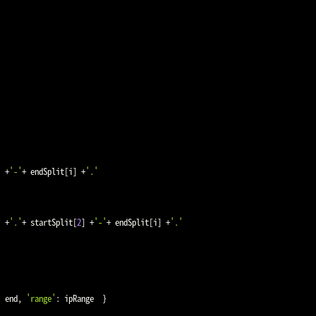
]
+
'-'
+
 endSplit
[
i
]
+
'.'
]
+
'.'
+
 startSplit
[
2
]
+
'-'
+
 endSplit
[
i
]
+
'.'
:
 end
,
'range'
:
 ipRange  
}