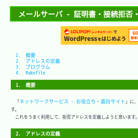
メールサーバ - 証明書・接続拒否
1.　概要				
2.　アドレスの定義	
3.　プログラム		
4.　Makefile			
1.　概要
ネットワークサービス - お役立ち・面白サイト
　「
」に、
す。

　これをうまく利用して、拒否アドレスを定義しようと思います。
2.　アドレスの定義