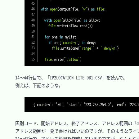
with
open
(
outputFile
,
'w'
)
as
file
:
with
open
(
allowFile
)
as
 allow
:
file
.
write
(
allow
.
read
(
)
)
for
 one 
in
 myList
:
if
 one
[
'country'
]
in
 deny
:
file
.
write
(
one
[
'range'
]
+
':deny\n'
)
file
.
write
(
':allow'
)
　14～44行目で、「IP2LOCATION-LITE-DB1.CSV」を読んで。

　例えば、下記のような。

　国別コード、開始アドレス、終了アドレス、アドレス範囲の「di
　アドレス範囲が一発で書ければいいのですが、そのようなライブ
　24～41行で、アドレス範囲を作成しているのですが、なんとな