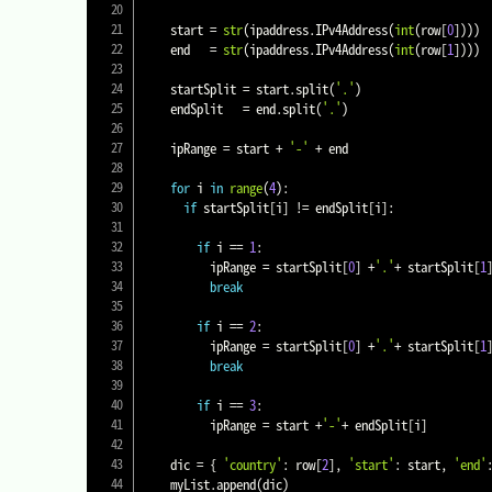
    start 
=
str
(
ipaddress
.
IPv4Address
(
int
(
row
[
0
]
)
)
)
    end   
=
str
(
ipaddress
.
IPv4Address
(
int
(
row
[
1
]
)
)
)
    startSplit 
=
 start
.
split
(
'.'
)
    endSplit   
=
 end
.
split
(
'.'
)
    ipRange 
=
 start 
+
'-'
+
 end

for
 i 
in
range
(
4
)
:
if
 startSplit
[
i
]
!=
 endSplit
[
i
]
:
if
 i 
==
1
:
          ipRange 
=
 startSplit
[
0
]
+
'.'
+
 startSplit
[
1
break
if
 i 
==
2
:
          ipRange 
=
 startSplit
[
0
]
+
'.'
+
 startSplit
[
1
break
if
 i 
==
3
:
          ipRange 
=
 start 
+
'-'
+
 endSplit
[
i
]
    dic 
=
{
'country'
:
 row
[
2
]
,
'start'
:
 start
,
'end'
    myList
.
append
(
dic
)