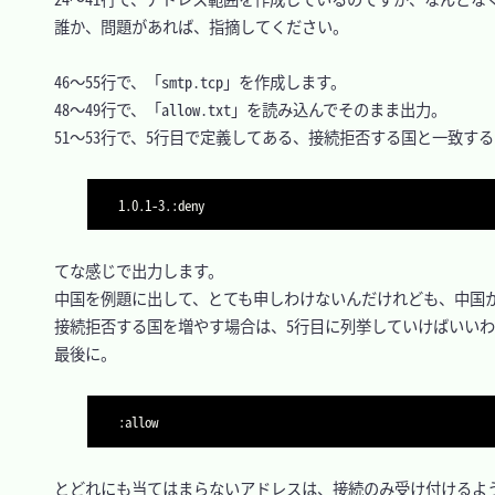
　誰か、問題があれば、指摘してください。

　46～55行で、「smtp.tcp」を作成します。

　48～49行で、「allow.txt」を読み込んでそのまま出力。

　51～53行で、5行目で定義してある、接続拒否する国と一致する
　てな感じで出力します。

　中国を例題に出して、とても申しわけないんだけれども、中国か
　接続拒否する国を増やす場合は、5行目に列挙していけばいいわ
　最後に。

　とどれにも当てはまらないアドレスは、接続のみ受け付けるよう