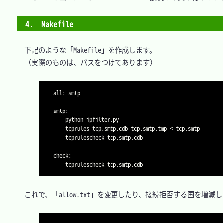
4.　Makefile
　下記のような「Makefile」を作成します。

　（実際のものは、パスをつけてあります）

all: smtp

smtp:

	python ipfilter.py

	tcprules tcp.smtp.cdb tcp.smtp.tmp 
<
 tcp.smtp

	tcprulescheck tcp.smtp.cdb

check:

　これで、「allow.txt」を変更したり、接続拒否する国を増減し