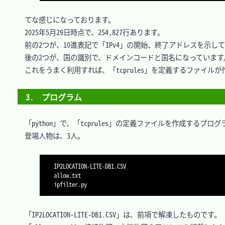
　てな感じになっております。

　2025年5月29日時点で、254,827行あります。

　前の2つが、10進表記で「IPv4」の開始、終了アドレスを示して
　後の2つが、国の識別で、ドメインコードと国名になっています。
　これをうまく利用すれば、「tcprules」を定義するファイル
3.　プログラム
　「python」で、「tcprules」の定義ファイルを作成するプロ
　登場人物は、3人。

IP2LOCATION-LITE-DB1.CSV

allow.txt

　「IP2LOCATION-LITE-DB1.CSV」は、前項で解凍したものです。
