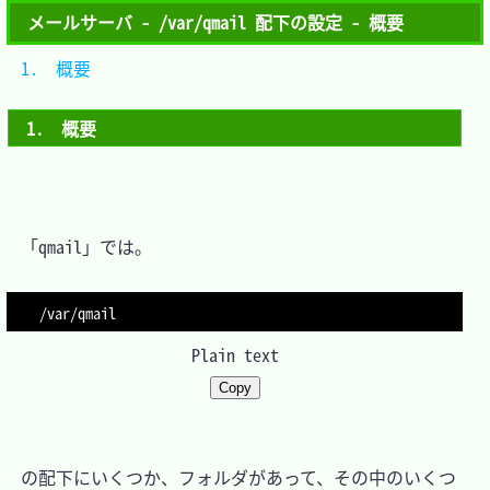
メールサーバ - /var/qmail 配下の設定 - 概要
1.　概要	
1.　概要
　「qmail」では。

Plain text
Copy
　の配下にいくつか、フォルダがあって、その中のいくつ