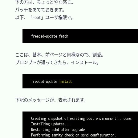
　下の方は、ちょっとやな感じ。

　パッチをあてておきます。

　以下、「root」ユーザ権限で。

　ここは、基本、前ページと同様なので、割愛。

　プロンプトが返ってきたら、インストール。

freebsd-update 
install
　下記のメッセージが、表示されます。

Creating snapshot of existing boot environment... done.

Installing updates...

Restarting sshd after upgrade

Performing sanity check on sshd configuration.
