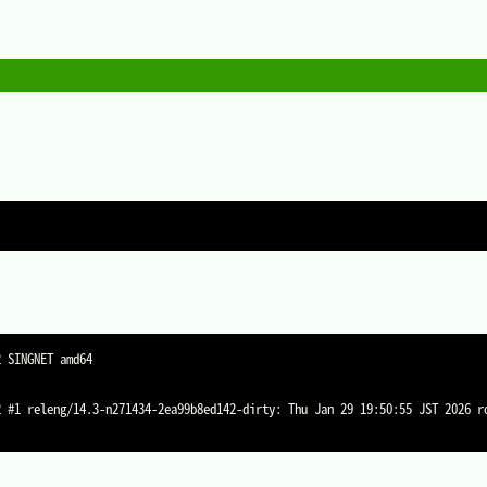
2 #1 releng/14.3-n271434-2ea99b8ed142-dirty: Thu Jan 29 19:50:55 JST 2026 r