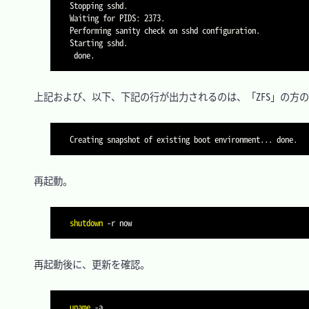
Stopping sshd.

Waiting for PIDS: 2373.

Performing sanity check on sshd configuration.

Starting sshd.

　上記および、以下、下記の行が出力されるのは、「ZFS」の方の
　再起動。

shutdown
-r
　再起動後に、更新を確認。

uname
-a