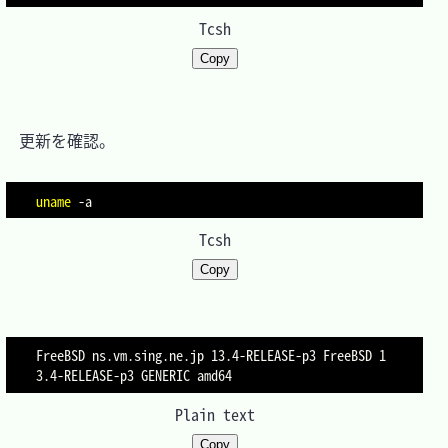
Tcsh
Copy
　更新を確認。

uname
-a
Tcsh
Copy
FreeBSD ns.vm.sing.ne.jp 13.4-RELEASE-p3 FreeBSD 1
Plain text
Copy