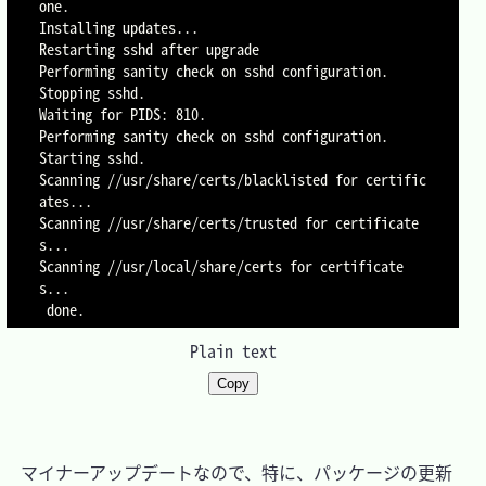
one.

Installing updates...

Restarting sshd after upgrade

Performing sanity check on sshd configuration.

Stopping sshd.

Waiting for PIDS: 810.

Performing sanity check on sshd configuration.

Starting sshd.

Scanning //usr/share/certs/blacklisted for certific
ates...

Scanning //usr/share/certs/trusted for certificate
s...

Scanning //usr/local/share/certs for certificate
s...

Plain text
Copy
　マイナーアップデートなので、特に、パッケージの更新