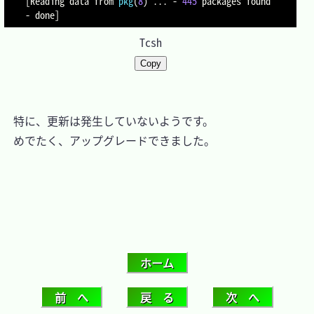
[
Reading data from 
pkg
(
8
)
..
. - 
445
 packages found 
- done
]
Tcsh
Copy
　特に、更新は発生していないようです。

　めでたく、アップグレードできました。
