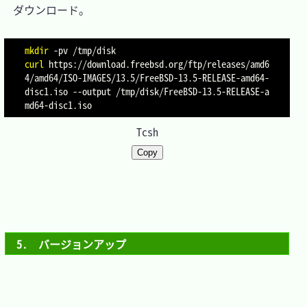
　ダウンロード。

mkdir
-pv
curl
 https://download.freebsd.org/ftp/releases/amd6
4/amd64/ISO-IMAGES/13.5/FreeBSD-13.5-RELEASE-amd64-
disc1.iso 
--output
 /tmp/disk/FreeBSD-13.5-RELEASE-a
Tcsh
Copy
5.　バージョンアップ