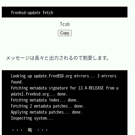
Tcsh
Copy
　メッセージは長々と出力されるので割愛します。

Looking up update.FreeBSD.org mirrors... 3 mirrors 
found.

Fetching metadata signature for 13.4-RELEASE from u
pdate1.freebsd.org... done.

Fetching metadata index... done.

Fetching 2 metadata patches.. done.

Applying metadata patches... done.

Inspecting system...

・・・	略	・・・
