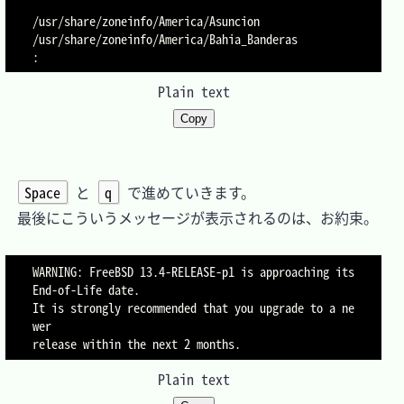
/usr/share/zoneinfo/America/Asuncion

/usr/share/zoneinfo/America/Bahia_Banderas

Plain text
Copy
Space
 と 
q
 で進めていきます。

　最後にこういうメッセージが表示されるのは、お約束。

WARNING: FreeBSD 13.4-RELEASE-p1 is approaching its 
End-of-Life date.

It is strongly recommended that you upgrade to a ne
wer

Plain text