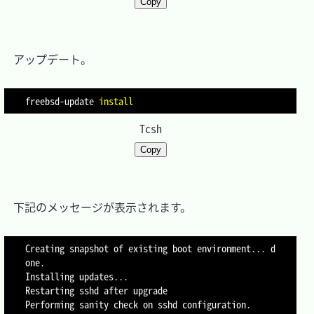
Copy
　アップデート。

freebsd-update 
install
Tcsh
Copy
　下記のメッセージが表示されます。

Creating snapshot of existing boot environment... d
one.

Installing updates...

Restarting sshd after upgrade

Performing sanity check on sshd configuration.
