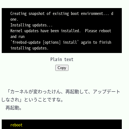
Creating snapshot of existing boot environment... d
one.

Installing updates...

Kernel updates have been installed.  Please reboot 
and run

'freebsd-update [options] install' again to finish 
Plain text
Copy
　「カーネルが変わったけん、再起動して、アップデート
しなされ」ということですな。

　再起動。

reboot