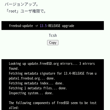
　バージョンアップ。

　「root」ユーザ権限で。

freebsd-update 
-r
13.5
Tcsh
Copy
Looking up update.FreeBSD.org mirrors... 3 mirrors 
found.

Fetching metadata signature for 13.4-RELEASE from u
pdate1.freebsd.org... done.

Fetching metadata index... done.

Fetching 1 metadata files... done.

Inspecting system... done.

The following components of FreeBSD seem to be inst
alled:
