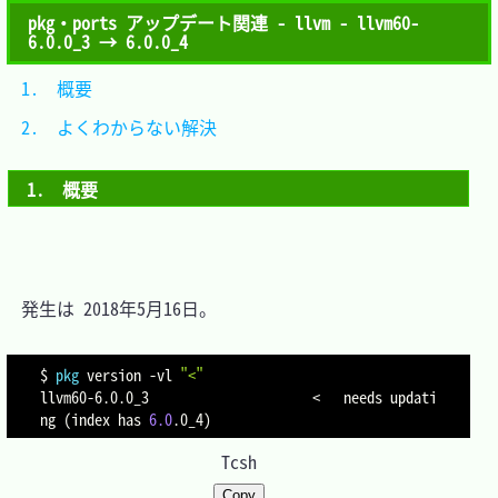
pkg・ports アップデート関連 - llvm - llvm60-
6.0.0_3 → 6.0.0_4
1.　概要					
2.　よくわからない解決	
1.　概要
　発生は 2018年5月16日。

$ 
pkg
 version 
-vl
"<"
llvm60-6.0.0_3                     
<
   needs updati
ng 
(
index has 
6.0
.0_4
)
Tcsh
Copy