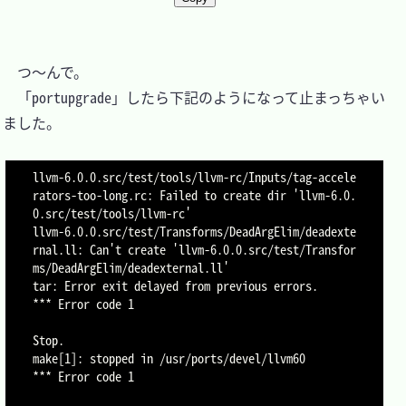
　つ～んで。

　「portupgrade」したら下記のようになって止まっちゃい
ました。

llvm-6.0.0.src/test/tools/llvm-rc/Inputs/tag-accele
rators-too-long.rc: Failed to create dir 'llvm-6.0.
0.src/test/tools/llvm-rc'

llvm-6.0.0.src/test/Transforms/DeadArgElim/deadexte
rnal.ll: Can't create 'llvm-6.0.0.src/test/Transfor
ms/DeadArgElim/deadexternal.ll'

tar: Error exit delayed from previous errors.

*** Error code 1

Stop.

make[1]: stopped in /usr/ports/devel/llvm60

*** Error code 1
