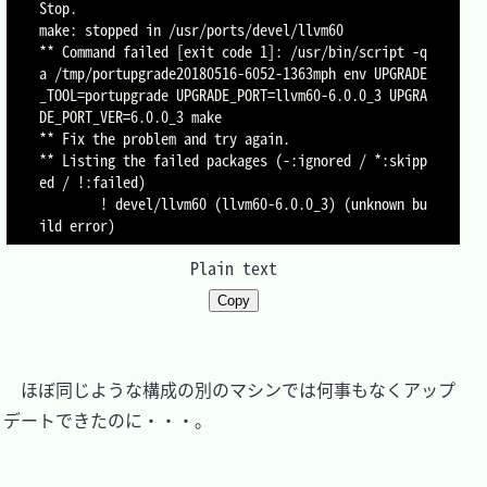
Stop.

make: stopped in /usr/ports/devel/llvm60

** Command failed [exit code 1]: /usr/bin/script -q
a /tmp/portupgrade20180516-6052-1363mph env UPGRADE
_TOOL=portupgrade UPGRADE_PORT=llvm60-6.0.0_3 UPGRA
DE_PORT_VER=6.0.0_3 make

** Fix the problem and try again.

** Listing the failed packages (-:ignored / *:skipp
ed / !:failed)

        ! devel/llvm60 (llvm60-6.0.0_3) (unknown bu
Plain text
Copy
　ほぼ同じような構成の別のマシンでは何事もなくアップ
デートできたのに・・・。
