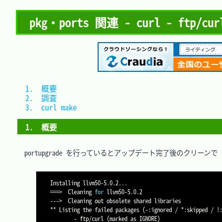
pkg・ports 関連 - curl - ftp/curl
1.　概要		
2.　調査		
3.　curl make	
1.　概要
　portupgrade を行っているとアップデート完了後のクリーンで

Installing llvm50-5.0.2
..
==
=
>
  Cleaning 
for
 llvm50-5.0.2

---
>
  Cleaning out obsolete shared libraries

** Listing the failed packages 
(
-:ignored / *:skipped / 
!
        - ftp/curl 
(
marked as IGNORE
)