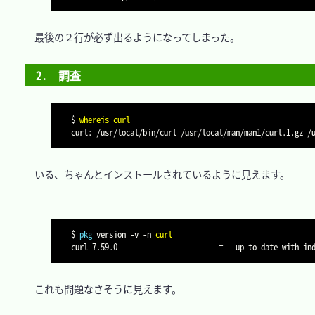
　最後の２行が必ず出るようになってしまった。

2.　調査
$ 
whereis
curl
　いる、ちゃんとインストールされているように見えます。

$ 
pkg
 version 
-v
-n
curl
curl-7.59.0                        
=
　これも問題なさそうに見えます。
