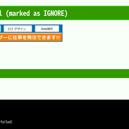
 (marked as IGNORE)
:failed
)