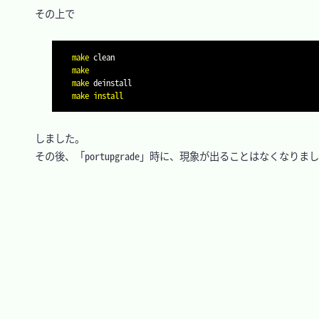
　その上で

make
make
make
make
install
　しました。

　その後、「portupgrade」時に、現象が出ることはなくなりまし