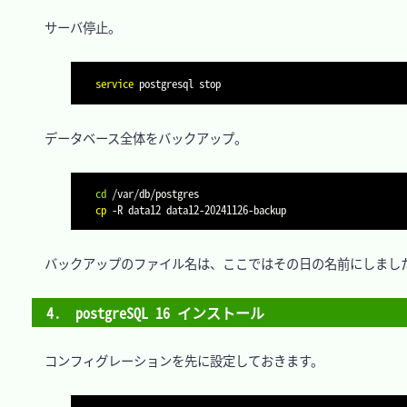
　サーバ停止。

service
　データベース全体をバックアップ。

cd
cp
-R
　バックアップのファイル名は、ここではその日の名前にしました
4.　postgreSQL 16 インストール
　コンフィグレーションを先に設定しておきます。
