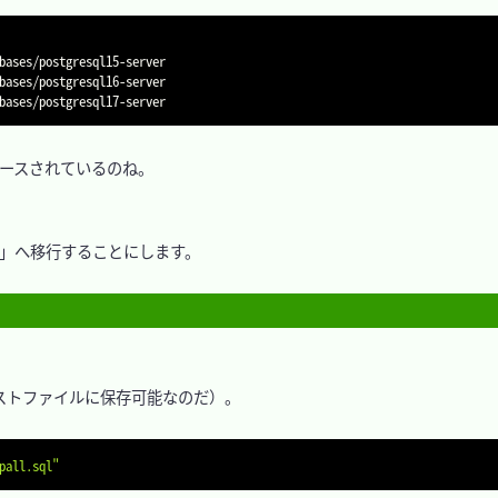
bases/postgresql15-server

bases/postgresql16-server

リースされているのね。

16」へ移行することにします。

トファイルに保存可能なのだ）。

pall.sql"