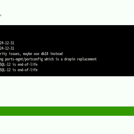
。

4-12-31

4-12-31

rity issues, maybe use db18 instead

ng ports-mgmt/portconfig which is a dropin replacement

SQL-12 is end-of-life
