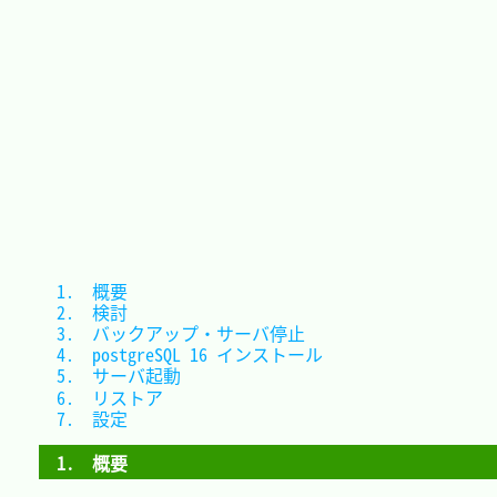
1.　概要							
2.　検討							
3.　バックアップ・サーバ停止		
4.　postgreSQL 16 インストール	
5.　サーバ起動					
6.　リストア						
7.　設定							
1.　概要