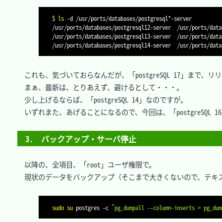
$ 
ls
-d
 /usr/ports/databases/postgresql*-server

/usr/ports/databases/postgresql12-server  /usr/ports/data
/usr/ports/databases/postgresql13-server  /usr/ports/data
　これも、気づいておらなんだが、「postgreSQL 17」まで、リ
　まぁ、最新は、とりあえず、避けるとして・・・。

　少し上げるならば、「postgreSQL 14」なのですが。

　いずれまた、あげることになるので、今回は、「postgreSQL 
3.　バックアップ・サーバ停止
　以降の、全項目、「root」ユーザ権限で。

　現状のデータをバックアップ（そこまで大きくないので、テキス
sudo
su
 postgres 
-c
"pg_dumpall --column-inserts > pg_dum