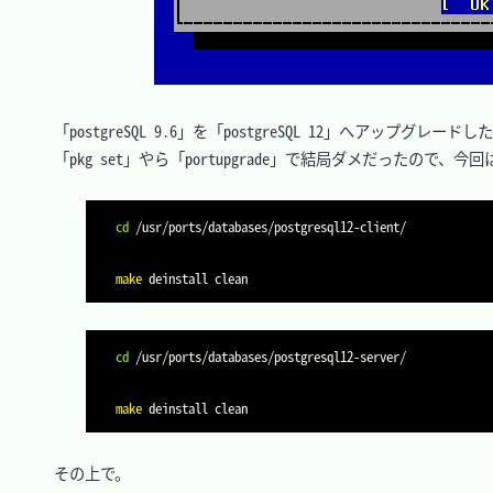
　「postgreSQL 9.6」を「postgreSQL 12」へアップグレードし
　「pkg set」やら「portupgrade」で結局ダメだったので、今
cd
make
cd
make
　その上で。
