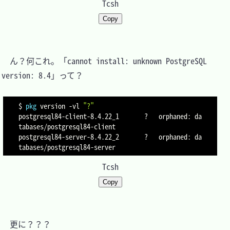
Tcsh
Copy
　ん？何これ。「cannot install: unknown PostgreSQL 
version: 8.4」って？

$ 
pkg
 version 
-vl
"?"
postgresql84-client-8.4.22_1       ?   orphaned: da
tabases/postgresql84-client

postgresql84-server-8.4.22_2       ?   orphaned: da
Tcsh
Copy
　更に？？？
