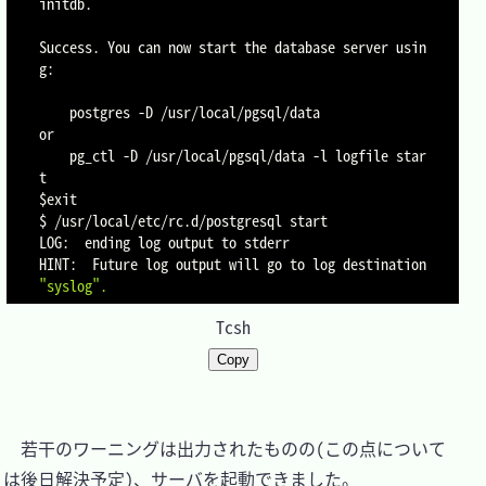
initdb.

Success. You can now start the database server usin
g:

    postgres 
-D
 /usr/local/pgsql/data

or

    pg_ctl 
-D
 /usr/local/pgsql/data 
-l
 logfile star
$exit
$ /usr/local/etc/rc.d/postgresql start

LOG:  ending log output to stderr

HINT:  Future log output will go to log destination 
"syslog"
.
Tcsh
Copy
　若干のワーニングは出力されたものの(この点について
は後日解決予定)、サーバを起動できました。
