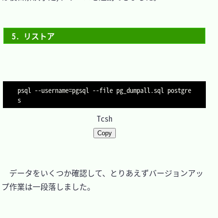
5. リストア
psql 
--username
=
pgsql 
--file
 pg_dumpall.sql postgre
Tcsh
Copy
　データをいくつか確認して、とりあえずバージョンアッ
プ作業は一段落しました。
