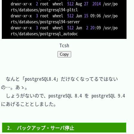
drwxr-xr-x  
2
 root  wheel  
512
 Aug 
27
2014
 /usr/po
rts/databases/postgresql94-pltcl

drwxr-xr-x  
3
 root  wheel  
512
 Jun 
15
 09:06 /usr/po
rts/databases/postgresql94-server

drwxr-xr-x  
3
 root  wheel  
512
 Jun  
2
20
:09 /usr/po
Tcsh
Copy
　なんと「postgreSQL8.4」だけなくなってるではない
の…。あゝ。

　しょうがないので、postgreSQL 8.4 を postgreSQL 9.4 
にあげることとしました。

2.　バックアップ・サーバ停止