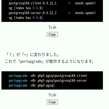
postgresql84-client-8.4.22_1       
<
   needs updati
ng 
(
index has 
9.4
.4
)
postgresql84-server-8.4.22_2       
<
   needs updati
ng 
(
index has 
9.4
.4
)
Tcsh
Copy
　「？」が「<」に変わりました。

　これで「portupgrade」が動作するようになります。

portupgrade
-vRr
portupgrade
-vRr
portupgrade
-vRr
Tcsh
Copy