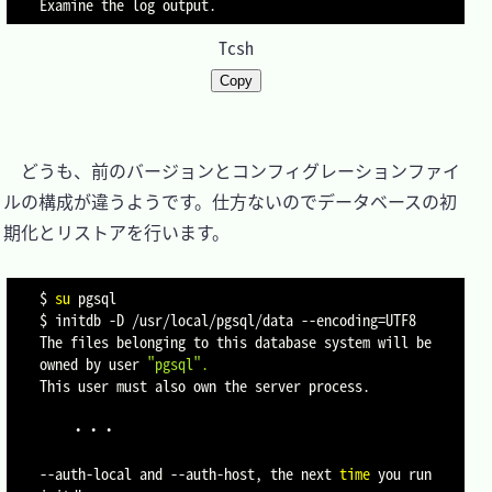
Tcsh
Copy
　どうも、前のバージョンとコンフィグレーションファイ
ルの構成が違うようです。仕方ないのでデータベースの初
期化とリストアを行います。

$ 
su
 pgsql

$ initdb 
-D
 /usr/local/pgsql/data 
--encoding
=
UTF8

The files belonging to this database system will be 
owned by user 
"pgsql"
.
This user must also own the server process.

	・・・

--auth-local and --auth-host, the next 
time
 you run 