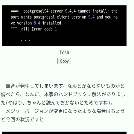
==
=
>
  postgresql94-server-9.4.4 cannot install: the 
port wants postgresql-client version 
9.4
 and you ha
ve version 
8.4
 installed.

*** 
[
all
]
 Error code 
1
Tcsh
Copy
　競合が発生してしまいます。なんとかならないものかと
調べたら、なんだ、本家のハンドブックに解法がありまし
た(やはり、ちゃんと読んでおかないとだめですね)。

　メジャーバージョンが変更になったような場合はちょう
ど今回の状況ですと
