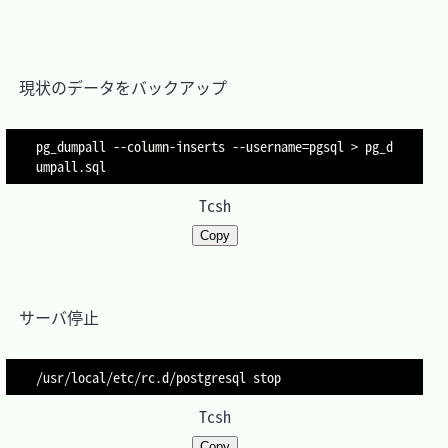
　現状のデータをバックアップ

pg_dumpall --column-inserts 
--username
=
pgsql 
>
 pg_d
Tcsh
Copy
　サーバ停止

Tcsh
Copy