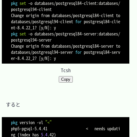
pkg
set
-o
 databases/postgresql84-client:databases/
postgresql94-client

Change origin from databases/postgresql84-client to 
databases/postgresql94-client 
for
 postgresql84-clie
nt-8.4.22_1? 
[
y/N
]
pkg
set
-o
 databases/postgresql84-server:databases/
postgresql94-server

Change origin from databases/postgresql84-server to 
databases/postgresql94-server 
for
 postgresql84-serv
er-8.4.22_2? 
[
y/N
]
Tcsh
Copy
　すると

pkg
 version 
-vl
"<"
php5-pgsql-5.4.41                  
<
   needs updati
ng 
(
index has 
5.4
.42
)