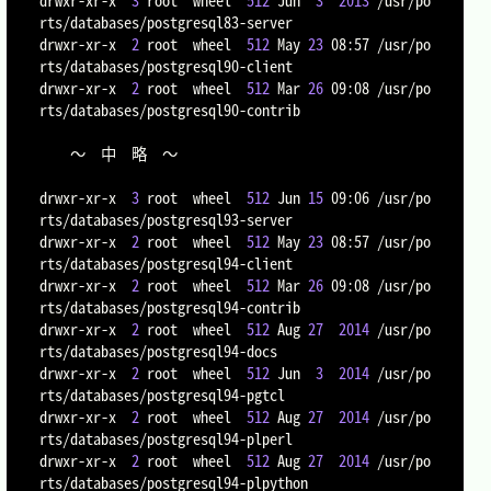
drwxr-xr-x  
3
 root  wheel  
512
 Jun  
3
2013
 /usr/po
rts/databases/postgresql83-server

drwxr-xr-x  
2
 root  wheel  
512
 May 
23
 08:57 /usr/po
rts/databases/postgresql90-client

drwxr-xr-x  
2
 root  wheel  
512
 Mar 
26
 09:08 /usr/po
rts/databases/postgresql90-contrib

	～　中　略　～

drwxr-xr-x  
3
 root  wheel  
512
 Jun 
15
 09:06 /usr/po
rts/databases/postgresql93-server

drwxr-xr-x  
2
 root  wheel  
512
 May 
23
 08:57 /usr/po
rts/databases/postgresql94-client

drwxr-xr-x  
2
 root  wheel  
512
 Mar 
26
 09:08 /usr/po
rts/databases/postgresql94-contrib

drwxr-xr-x  
2
 root  wheel  
512
 Aug 
27
2014
 /usr/po
rts/databases/postgresql94-docs

drwxr-xr-x  
2
 root  wheel  
512
 Jun  
3
2014
 /usr/po
rts/databases/postgresql94-pgtcl

drwxr-xr-x  
2
 root  wheel  
512
 Aug 
27
2014
 /usr/po
rts/databases/postgresql94-plperl

drwxr-xr-x  
2
 root  wheel  
512
 Aug 
27
2014
 /usr/po
rts/databases/postgresql94-plpython
