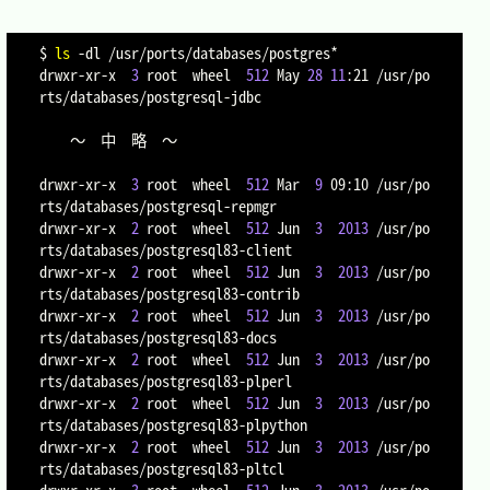
$ 
ls
-dl
 /usr/ports/databases/postgres*

drwxr-xr-x  
3
 root  wheel  
512
 May 
28
11
:21 /usr/po
rts/databases/postgresql-jdbc

	～　中　略　～

drwxr-xr-x  
3
 root  wheel  
512
 Mar  
9
 09:10 /usr/po
rts/databases/postgresql-repmgr

drwxr-xr-x  
2
 root  wheel  
512
 Jun  
3
2013
 /usr/po
rts/databases/postgresql83-client

drwxr-xr-x  
2
 root  wheel  
512
 Jun  
3
2013
 /usr/po
rts/databases/postgresql83-contrib

drwxr-xr-x  
2
 root  wheel  
512
 Jun  
3
2013
 /usr/po
rts/databases/postgresql83-docs

drwxr-xr-x  
2
 root  wheel  
512
 Jun  
3
2013
 /usr/po
rts/databases/postgresql83-plperl

drwxr-xr-x  
2
 root  wheel  
512
 Jun  
3
2013
 /usr/po
rts/databases/postgresql83-plpython

drwxr-xr-x  
2
 root  wheel  
512
 Jun  
3
2013
 /usr/po
rts/databases/postgresql83-pltcl
