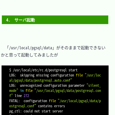
4.　サーバ起動
　「/usr/local/pgsql/data」がそのままで起動できない
かと思って起動してみましたが

$ /usr/local/etc/rc.d/postgresql start

LOG:  skipping missing configuration 
file
"/usr/loc
al/pgsql/data/postgresql.auto.conf"
LOG:  unrecognized configuration parameter 
"silent_
mode"
in
file
"/usr/local/pgsql/data/postgresql.con
f"
 line 
272
FATAL:  configuration 
file
"/usr/local/pgsql/data/p
ostgresql.conf"
 contains errors

pg_ctl: could not start server
