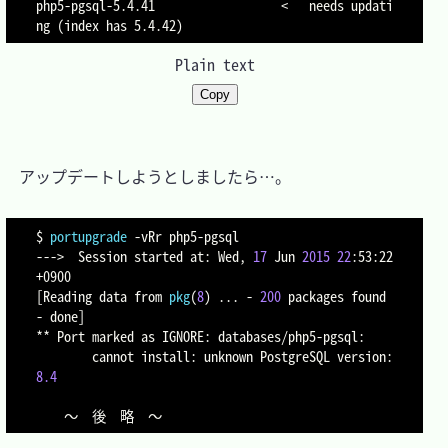
php5-pgsql-5.4.41                  <   needs updati
Plain text
Copy
　アップデートしようとしましたら…。

$ 
portupgrade
-vRr
 php5-pgsql

---
>
  Session started at: Wed, 
17
 Jun 
2015
22
:53:22 
[
Reading data from 
pkg
(
8
)
..
. - 
200
 packages found 
- done
]
** Port marked as IGNORE: databases/php5-pgsql:

        cannot install: unknown PostgreSQL version: 
8.4