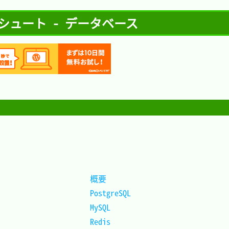
ルシュート - データベース
概要		
PostgreSQL	
MySQL		
Redis		