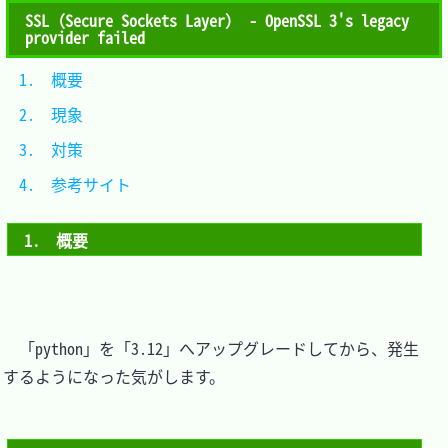
SSL（Secure Sockets Layer） - OpenSSL 3's legacy
provider failed
1.　概要			
2.　現象			
3.　対策			
4.　参考サイト	
1.　概要
　「python」を「3.12」へアップグレードしてから、発生
するようになった気がします。
