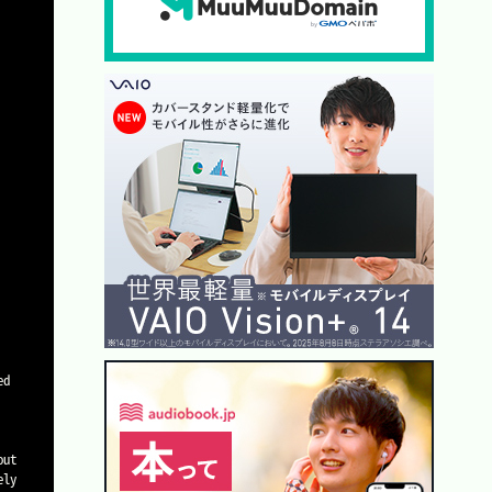
ut 
ly 