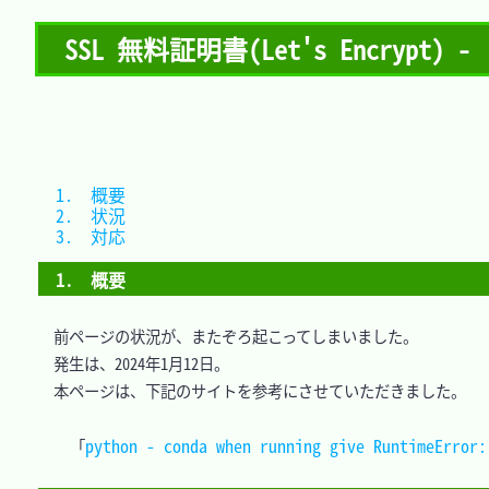
SSL 無料証明書(Let's Encrypt)
1.　概要	
2.　状況	
3.　対応	
1.　概要
　前ページの状況が、またぞろ起こってしまいました。

　発生は、2024年1月12日。

　本ページは、下記のサイトを参考にさせていただきました。

python - conda when running give RuntimeError:
「