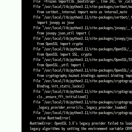
  File "<frozen importlib._bootstrap>", line 241, in _call_with_frames_removed

  File "/usr/local/lib/python3.11/site-packages/certbot/main.py", line 6, in <module>

    from certbot._internal import main as internal_main

  File "/usr/local/lib/python3.11/site-packages/certbot/_internal/main.py", line 21, in <module>

    import josepy as jose

  File "/usr/local/lib/python3.11/site-packages/josepy/__init__.py", line 40, in <module>

    from josepy.json_util import (

  File "/usr/local/lib/python3.11/site-packages/josepy/json_util.py", line 24, in <module>

    from OpenSSL import crypto

  File "/usr/local/lib/python3.11/site-packages/OpenSSL/__init__.py", line 8, in <module>

    from OpenSSL import SSL, crypto

  File "/usr/local/lib/python3.11/site-packages/OpenSSL/SSL.py", line 9, in <module>

    from OpenSSL._util import (

  File "/usr/local/lib/python3.11/site-packages/OpenSSL/_util.py", line 6, in <module>

    from cryptography.hazmat.bindings.openssl.binding import Binding

  File "/usr/local/lib/python3.11/site-packages/cryptography/hazmat/bindings/openssl/binding.py", line 167, in <module>

    Binding.init_static_locks()

  File "/usr/local/lib/python3.11/site-packages/cryptography/hazmat/bindings/openssl/binding.py", line 134, in init_static_locks

    cls._ensure_ffi_initialized()

  File "/usr/local/lib/python3.11/site-packages/cryptography/hazmat/bindings/openssl/binding.py", line 123, in _ensure_ffi_initialized

    _legacy_provider_error(cls._legacy_provider_loaded)

  File "/usr/local/lib/python3.11/site-packages/cryptography/hazmat/bindings/openssl/binding.py", line 43, in _legacy_provider_error

    raise RuntimeError(

RuntimeError: OpenSSL 3.0's legacy provider failed to load
legacy algorithms by setting the environment variable CRYP