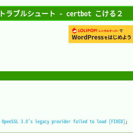
 - トラブルシュート - certbot こける２
 OpenSSL 3.0's legacy provider failed to load [FIXED]