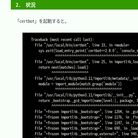
2.　状況
　「certbot」を起動すると。

Traceback (most recent call last):

  File "/usr/local/bin/certbot", line 33, in <module>

    sys.exit(load_entry_point('certbot==2.8.0', 'console_scripts', 'certbot')())

             ^^^^^^^^^^^^^^^^^^^^^^^^^^^^^^^^^^^^^^^^^^^^^^^^^^^^^^^^^^^^^^^^

  File "/usr/local/bin/certbot", line 25, in importlib_load_entry_point

    return next(matches).load()

           ^^^^^^^^^^^^^^^^^^^^

  File "/usr/local/lib/python3.11/importlib/metadata/__init__.py", line 202, in load

    module = import_module(match.group('module'))

             ^^^^^^^^^^^^^^^^^^^^^^^^^^^^^^^^^^^^

  File "/usr/local/lib/python3.11/importlib/__init__.py", line 126, in import_module

    return _bootstrap._gcd_import(name[level:], package, level)

           ^^^^^^^^^^^^^^^^^^^^^^^^^^^^^^^^^^^^^^^^^^^^^^^^^^^^

  File "<frozen importlib._bootstrap>", line 1204, in _gcd_import

  File "<frozen importlib._bootstrap>", line 1176, in _find_and_load

  File "<frozen importlib._bootstrap>", line 1147, in _find_and_load_unlocked

  File "<frozen importlib._bootstrap>", line 690, in _load_unlocked

  File "<frozen importlib._bootstrap_external>", line 940, in exec_module
