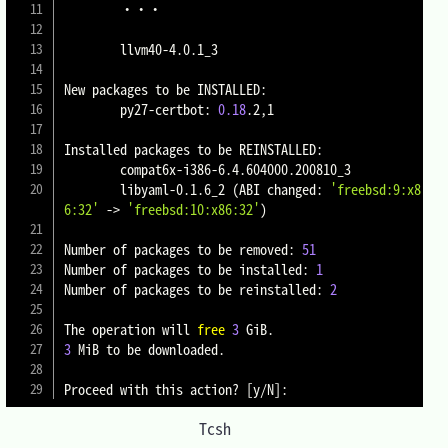
        ・・・

        llvm40-4.0.1_3

New packages to be INSTALLED:

        py27-certbot: 
0.18
.2,1

Installed packages to be REINSTALLED:

        compat6x-i386-6.4.604000.200810_3

        libyaml-0.1.6_2 
(
ABI changed: 
'freebsd:9:x8
6:32'
 -
>
'freebsd:10:x86:32'
)
Number of packages to be removed: 
51
Number of packages to be installed: 
1
Number of packages to be reinstalled: 
2
The operation will 
free
3
3
 MiB to be downloaded.

Proceed with this action? 
[
y/N
]
Tcsh