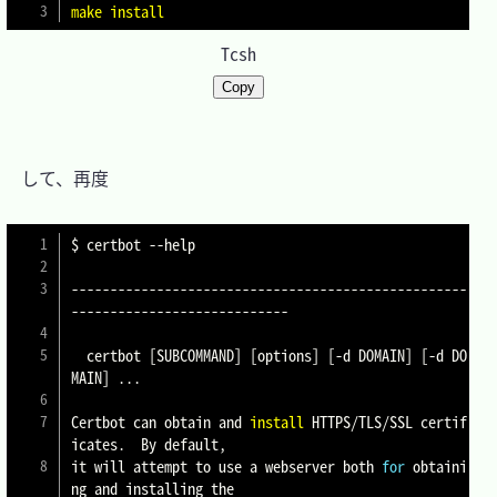
make
install
Tcsh
Copy
　して、再度

$ certbot 
--help
---------------------------------------------------
----------------------------

  certbot 
[
SUBCOMMAND
]
[
options
]
[
-d DOMAIN
]
[
-d DO
MAIN
]
..
.

Certbot can obtain and 
install
 HTTPS/TLS/SSL certif
icates.  By default,

it will attempt to use a webserver both 
for
 obtaini
ng and installing the
