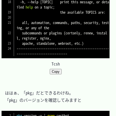
  -h, 
--help
[
TOPIC
]
    print this message, or deta
iled 
help
 on a topic
;
                        the available TOPICS are:

   all, automation, commands, paths, security, test
ing, or any of the

   subcommands or plugins 
(
certonly, renew, instal
l, register, nginx,

   apache, standalone, webroot, etc.
)
---------------------------------------------------
Tcsh
Copy
　ははぁ、「pkg」だとできるわけね。

　「pkg」のバージョンを確認してみますと

pkg
 version 
-v
|
grep
 certbot
