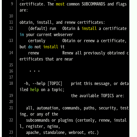
certificate. The 
most
 common SUBCOMMANDS and flags 
are:

obtain, install, and renew certificates:

(
default
)
 run   Obtain 
&
install
 a certificate 
in
 your current webserver

    certonly        Obtain or renew a certificate, 
but 
do
 not 
install
 it

    renew           Renew all previously obtained c
ertificates that are near

	・・・

  -h, 
--help
[
TOPIC
]
    print this message, or deta
iled 
help
 on a topic
;
                        the available TOPICS are:

   all, automation, commands, paths, security, test
ing, or any of the

   subcommands or plugins 
(
certonly, renew, instal
l, register, nginx,

   apache, standalone, webroot, etc.
)