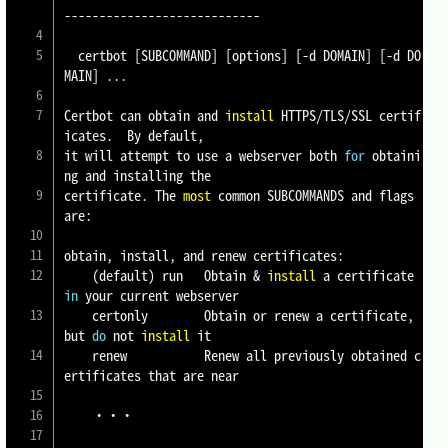
----------------------------

  certbot 
[
SUBCOMMAND
]
[
options
]
[
-d DOMAIN
]
[
-d DO
MAIN
]
..
.

Certbot can obtain and 
install
 HTTPS/TLS/SSL certif
icates.  By default,

it will attempt to use a webserver both 
for
 obtaini
ng and installing the

certificate. The 
most
 common SUBCOMMANDS and flags 
are:

obtain, install, and renew certificates:

(
default
)
 run   Obtain 
&
install
 a certificate 
in
 your current webserver

    certonly        Obtain or renew a certificate, 
but 
do
 not 
install
 it

    renew           Renew all previously obtained c
ertificates that are near

	・・・
