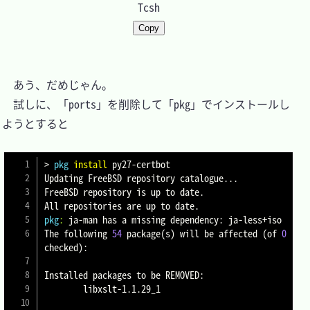
Tcsh
Copy
　あう、だめじゃん。

　試しに、「ports」を削除して「pkg」でインストールし
ようとすると

>
pkg
install
 py27-certbot

Updating FreeBSD repository catalogue
..
.

FreeBSD repository is up to date.

pkg
:
 ja-man has a missing dependency: ja-less+iso

The following 
54
 package
(
s
)
 will be affected 
(
of 
0
checked
)
:

Installed packages to be REMOVED:

        libxslt-1.1.29_1
