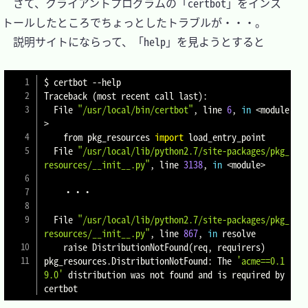
　さて、クライアントプログラムの「certbot」をインス
トールしたところでちょっとしたトラブルが・・・。

　説明サイトにならって、「help」を見ようとすると

$ certbot 
--help
Traceback 
(
most recent call last
)
:

  File 
"/usr/local/bin/certbot"
, line 
6
, 
in
<
module
>
    from pkg_resources 
import
 load_entry_point

  File 
"/usr/local/lib/python2.7/site-packages/pkg_
resources/__init__.py"
, line 
3138
, 
in
<
module
>
	・・・

  File 
"/usr/local/lib/python2.7/site-packages/pkg_
resources/__init__.py"
, line 
867
, 
in
 resolve

    raise DistributionNotFound
(
req, requirers
)
pkg_resources.DistributionNotFound: The 
'acme==0.1
9.0'
 distribution was not found and is required by 