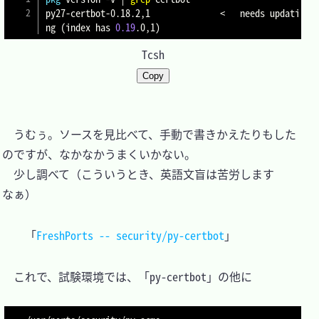
py27-certbot-0.18.2,1              
<
   needs updati
ng 
(
index has 
0.19
.0,1
)
Tcsh
Copy
　うむぅ。ソースを見比べて、手動で書きかえたりもした
のですが、なかなかうまくいかない。

　少し調べて（こういうとき、英語文盲は苦労します
なぁ）

「
FreshPorts -- security/py-certbot
　これで、試験環境では、「py-certbot」の他に
