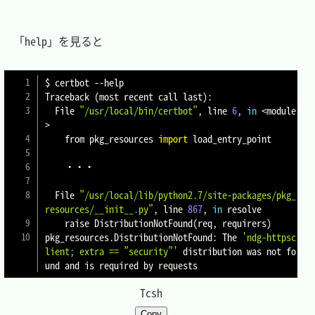
　「help」を見ると

$ certbot 
--help
Traceback 
(
most recent call last
)
:

  File 
"/usr/local/bin/certbot"
, line 
6
, 
in
<
module
>
    from pkg_resources 
import
 load_entry_point

	・・・

  File 
"/usr/local/lib/python2.7/site-packages/pkg_
resources/__init__.py"
, line 
867
, 
in
 resolve

    raise DistributionNotFound
(
req, requirers
)
pkg_resources.DistributionNotFound: The 
'ndg-httpsc
lient; extra == "security"'
 distribution was not fo
Tcsh
Copy