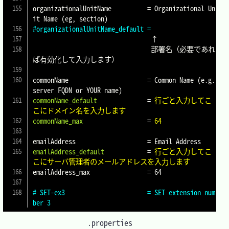
organizationalUnitName		
=
 Organizational Un
#organizationalUnitName_default	=
                                 ↑

                                 部署名（必要であれ
ば有効化して入力します）

commonName			
=
 Common Name (e.g. 
commonName_default
=
行ごと入力してこ
こにドメイン名を入力します
commonName_max
=
64
emailAddress			
=
emailAddress_default
=
行ごと入力してこ
こにサーバ管理者のメールアドレスを入力します
emailAddress_max		
=
 64

# SET-ex3			= SET extension num
ber 3
.properties