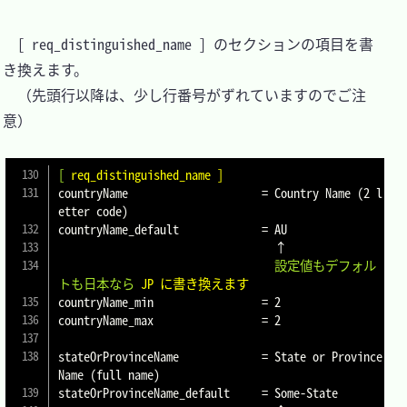
　[ req_distinguished_name ] のセクションの項目を書
き換えます。

　（先頭行以降は、少し行番号がずれていますのでご注
意）

[
req_distinguished_name ]
countryName			
=
 Country Name (2 l
etter code)

countryName_default		
=
 AU

                                  設定値もデフォル
トも日本なら
JP に書き換えます
countryName_min			
=
 2

countryName_max			
=
 2

stateOrProvinceName		
=
 State or Province 
Name (full name)

stateOrProvinceName_default	
=
 Some-State
