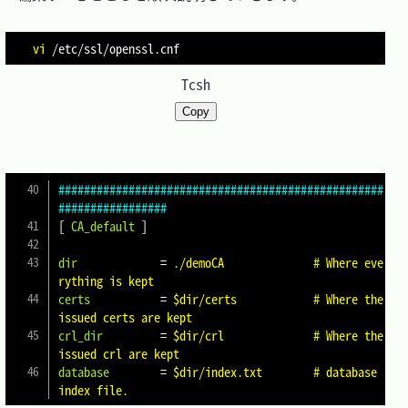
vi
Tcsh
Copy
###################################################
#################
[
CA_default
]
dir
=
./demoCA		# Where eve
rything is kept
certs
=
$dir/certs		# Where the 
issued certs are kept
crl_dir
=
$dir/crl		# Where the 
issued crl are kept
database
=
$dir/index.txt	# database 
index file.