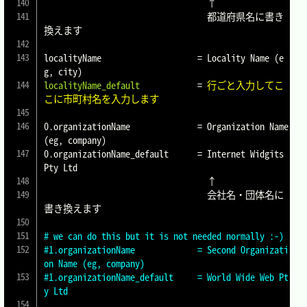
                                  ↑

                                  都道府県名に書き
換えます

localityName			
=
 Locality Name (e
localityName_default
=
行ごと入力してこ
こに市町村名を入力します
0.organizationName		
=
 Organization Name 
(eg, company)

0.organizationName_default	
=
 Internet Widgits 
Pty Ltd

                                  ↑

                                  会社名・団体名に
書き換えます

# we can do this but it is not needed normally :-)
#1.organizationName		= Second Organizati
on Name (eg, company)
#1.organizationName_default	= World Wide Web Pt
y Ltd