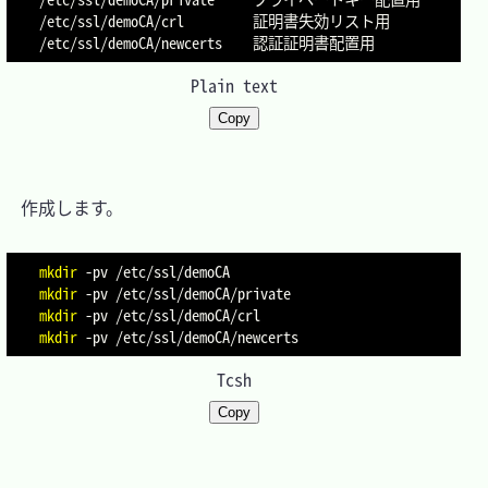
/etc/ssl/demoCA/crl         証明書失効リスト用

Plain text
Copy
　作成します。

mkdir
-pv
mkdir
-pv
mkdir
-pv
mkdir
-pv
Tcsh
Copy