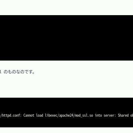
nssl のものなのです。

4/httpd.conf: Cannot load libexec/apache24/mod_ssl.so into server: Shared o