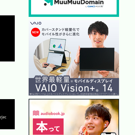
Copy
Copy
bjec