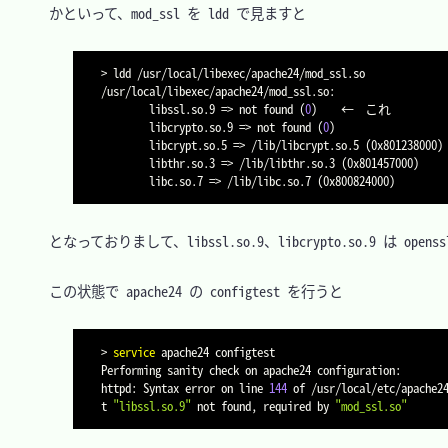
　かといって、mod_ssl を ldd で見ますと

>
 ldd /usr/local/libexec/apache24/mod_ssl.so

/usr/local/libexec/apache24/mod_ssl.so:

        libssl.so.9 
=
>
 not found 
(
0
)
	←	これ

        libcrypto.so.9 
=
>
 not found 
(
0
)
        libcrypt.so.5 
=
>
 /lib/libcrypt.so.5 
(
0x801238000
)
        libthr.so.3 
=
>
 /lib/libthr.so.3 
(
0x801457000
)
        libc.so.7 
=
>
 /lib/libc.so.7 
(
0x800824000
)
　となっておりまして、libssl.so.9、libcrypto.so.9 は ope
　この状態で apache24 の configtest を行うと

>
service
 apache24 configtest

Performing sanity check on apache24 configuration:

httpd: Syntax error on line 
144
 of /usr/local/etc/apache2
t 
"libssl.so.9"
 not found, required by 
"mod_ssl.so"