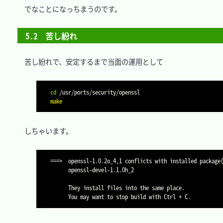
　でなことになっちまうのです。

5.2　苦し紛れ
　苦し紛れで、安定するまで当面の運用として

cd
make
　しちゃいます。

===>  openssl-1.0.2o_4,1 conflicts with installed package(
      openssl-devel-1.1.0h_2

      They install files into the same place.
