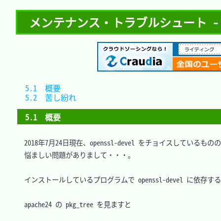
メンテナンス・トラブルシュート - - SSL
5.1　概要				
5.2　苦し紛れ			
5.1　概要
　2018年7月24日現在、openssl-devel をチョイスしているものの
　悩ましい問題がありまして・・・。

　インストールしているプログラムで openssl-devel に依存す
　apache24 の pkg_tree を見ますと
