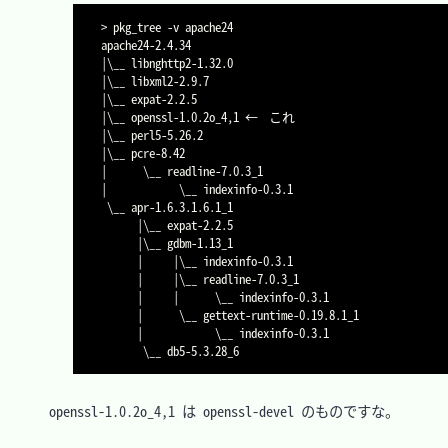
>
 pkg_tree 
-v
 apache24

|
\
|
\
|
\
|
\
|
\
|
\
|
\
|
\
__ indexinfo-0.3.1

\
__ apr-1.6.3.1.6.1_1

|
\
__ expat-2.2.5

|
\
__ gdbm-1.13_1

|
|
\
__ indexinfo-0.3.1

|
|
\
__ readline-7.0.3_1

|
|
\
__ indexinfo-0.3.1

|
\
__ gettext-runtime-0.19.8.1_1

|
\
__ indexinfo-0.3.1

\
　openssl-1.0.2o_4,1 は openssl-devel のものですな。
