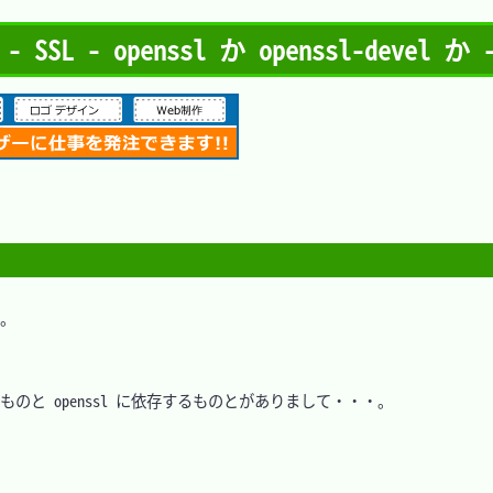
 - openssl か openssl-devel 
。

るものと openssl に依存するものとがありまして・・・。
