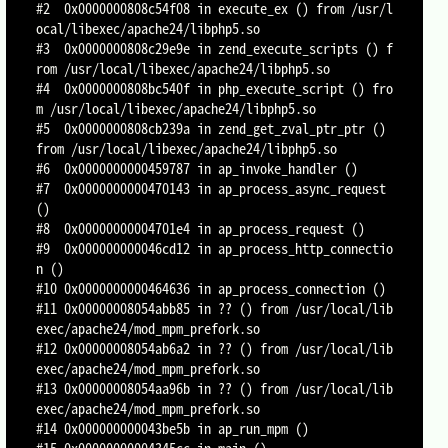
#2  0x0000000808c54f08 in execute_ex () from /usr/l
ocal/libexec/apache24/libphp5.so

#3  0x0000000808c29e9e in zend_execute_scripts () f
rom /usr/local/libexec/apache24/libphp5.so

#4  0x0000000808bc540f in php_execute_script () fro
m /usr/local/libexec/apache24/libphp5.so

#5  0x0000000808cb239a in zend_get_zval_ptr_ptr () 
from /usr/local/libexec/apache24/libphp5.so

#6  0x0000000000459787 in ap_invoke_handler ()

#7  0x0000000000470143 in ap_process_async_request 
()

#8  0x00000000004701e4 in ap_process_request ()

#9  0x000000000046cd12 in ap_process_http_connectio
n ()

#10 0x0000000000464636 in ap_process_connection ()

#11 0x00000008054abb85 in ?? () from /usr/local/lib
exec/apache24/mod_mpm_prefork.so

#12 0x00000008054ab6a2 in ?? () from /usr/local/lib
exec/apache24/mod_mpm_prefork.so

#13 0x00000008054aa96b in ?? () from /usr/local/lib
exec/apache24/mod_mpm_prefork.so

#14 0x000000000043be5b in ap_run_mpm ()
