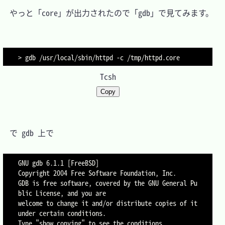
　やっと「core」が出力されたので「gdb」で見てみます。

>
 gdb /usr/local/sbin/httpd 
-c
Tcsh
Copy
　で gdb 上で

GNU gdb 6.1.1 [FreeBSD]

Copyright 2004 Free Software Foundation, Inc.

GDB is free software, covered by the GNU General Pu
blic License, and you are

welcome to change it and/or distribute copies of it 
under certain conditions.

Type "show copying" to see the conditions.
