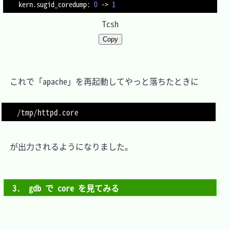
kern.sugid_coredump: 
0
 -
>
1
Tcsh
Copy
　これで「apache」を再起動してやっと落ちたときに

　が出力されるようになりました。

3.　gdb で core を見てみる