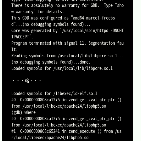
There is absolutely no warranty for GDB.  Type "sho
w warranty" for details.

This GDB was configured as "amd64-marcel-freebs
d"...(no debugging symbols found)...

Core was generated by `/usr/local/sbin/httpd -DNOHT
TPACCEPT'.

Program terminated with signal 11, Segmentation fau
lt.

Reading symbols from /usr/local/lib/libpcre.so.1...
(no debugging symbols found)...done.

Loaded symbols for /usr/local/lib/libpcre.so.1

・・・略・・・

Loaded symbols for /libexec/ld-elf.so.1

#0  0x0000000808ca1275 in zend_get_zval_ptr_ptr () 
from /usr/local/libexec/apache24/libphp5.so

(gdb) where

#0  0x0000000808ca1275 in zend_get_zval_ptr_ptr () 
from /usr/local/libexec/apache24/libphp5.so

#1  0x0000000808c65241 in zend_execute () from /us
r/local/libexec/apache24/libphp5.so
