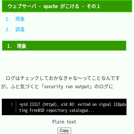
ウェブサーバ - apache がこける - その１
1.　現象	
2.　調査	
1.　現象
　ログはチェックしておかなきゃな～ってことなんです
が。ふと気づくと「security run output」のログに

+pid 23317 (httpd), uid 80: exited on signal 11Upda
Plain text
Copy