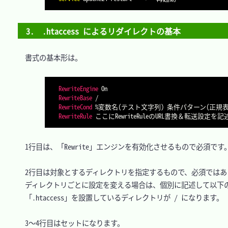
3.　.htaccess によるリダイレクトの基本
　書式の基本形は。

RewriteEngine
RewriteBase
RewriteCond
RewriteRule
　1行目は、「Rewrite」エンジンを有効化させるもので必須です。
　2行目は対象とするディレクトリを指定するもので、必須ではあ
　ディレクトリごとに設定を変える場合は、個別に記述して以下の
　「.htaccess」を設置しているディレクトリが / になります。

　3～4行目はセットになります。
