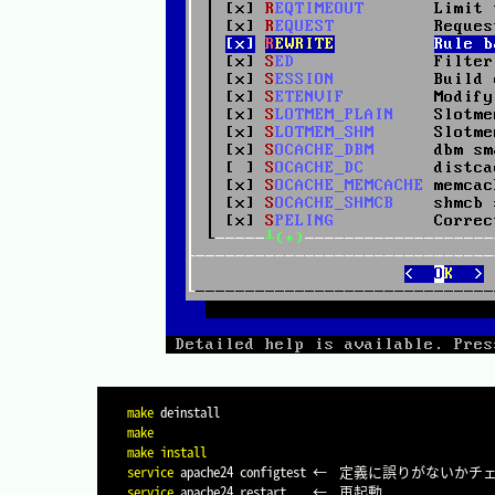
make
make
make
install
service
service