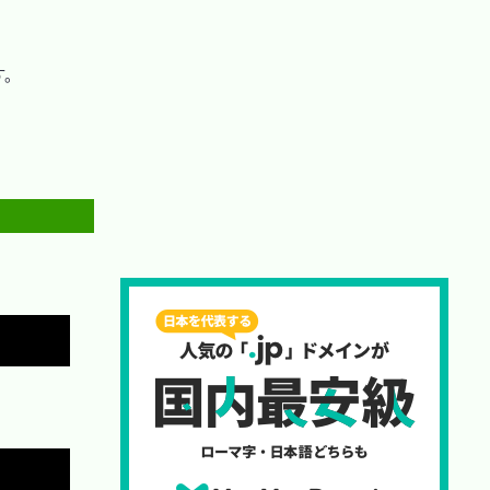
。

Copy
Copy