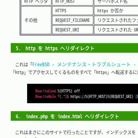
HTTP ヘッダ
HTTP_HOST
サーバホスト名
HTTPS
https か否か
その他
REQUEST_FILENAME
リクエストされたフ
REQUEST_URI
リクエストされた UR
5.　http を https へリダイレクト
FreeBSD - メンテナンス・トラブルシュート -
　これは「
「http」でアクセスしてくるものをすべて「https」へ転送するに
RewriteCond
%{HTTPS}
RewriteRule
 ^(.*)$
 https://
%{HTTP_HOST}
%{REQUEST_URI}
[
6.　index.php を index.html へリダイレクト
　これはまさにこのサイトで行ったことですが、インデックスを「inde