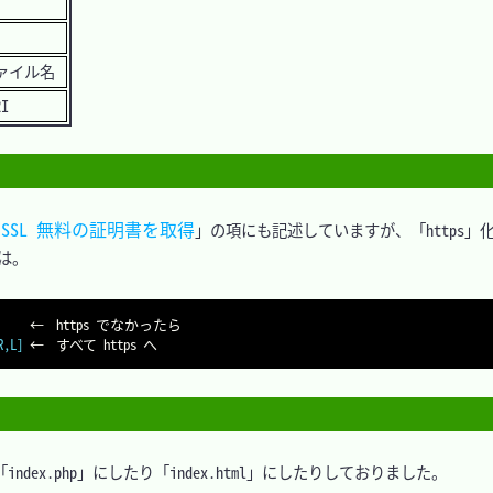
ァイル名
I
 SSL 無料の証明書を取得
」の項にも記述していますが、「https」
は。

R,L]
x.php」にしたり「index.html」にしたりしておりました。
