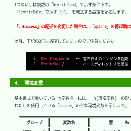
　1つないしは複数の「RewriteCond」で示す条件下の。

　「RewriteRule」で示す「URL」を転送する設定を記述します。

「.htaccess」の記述を変更した場合は、「apache」の再
　以降、下記の2行は省略していますのでご注意ください。

RewriteEngine
RewriteBase
4.　環境変数
　基本書式で書いている「%変数名」には、「%{環境変数}」の形式
　わたしの使用している「apache」の主な環境変数を示します。

グループ
変数名
意 味