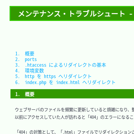
メンテナンス・トラブルシュート - ウ
1.　概要										
2.　ports										
3.　.htaccess によるリダイレクトの基本		
4.　環境変数									
5.　http を https へリダイレクト				
6.　index.php を index.html へリダイレクト	
1.　概要
　ウェブサーバのファイルを頻繁に更新していると煩雑になり、整
　以前にアクセスしていた人が訪れると「404」のエラーになるこ
　「404」の対策として、「.html」ファイルでリダイレクション