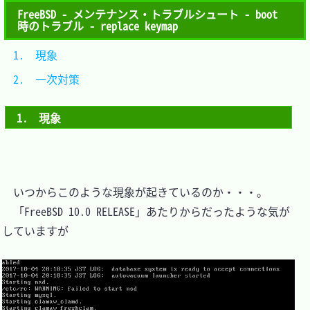
FreeBSD - メンテナンス・トラブルシュート - boot
時のトラブル - replace keymap
1.　現象		
2.　一次対策	
1.　現象
　いつからこのような現象が起きているのか・・・。

　「FreeBSD 10.0 RELEASE」あたりからだったような気が
していますが
