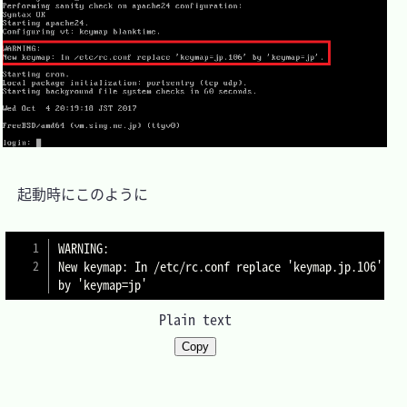
　起動時にこのように

WARNING:

New keymap: In /etc/rc.conf replace 'keymap.jp.106' 
Plain text
Copy