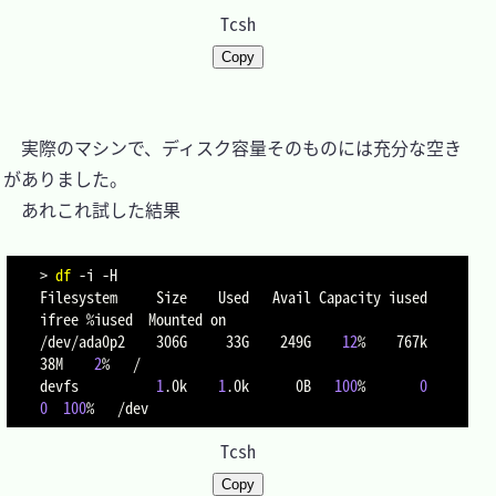
Tcsh
Copy
　実際のマシンで、ディスク容量そのものには充分な空き
がありました。

　あれこれ試した結果

>
df
-i
-H
Filesystem     Size    Used   Avail Capacity iused 
ifree %iused  Mounted on

/dev/ada0p2    306G     33G    249G    
12
%    767k   
38M    
2
%   /

devfs          
1
.0k    
1
.0k      0B   
100
%       
0
0
100
Tcsh
Copy