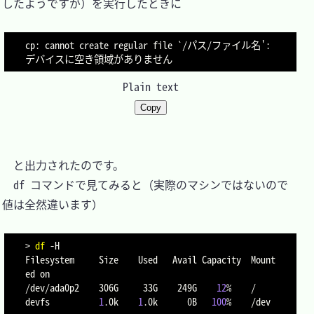
したようですが）を実行したときに

cp: cannot create regular file `/パス/ファイル名': 
Plain text
Copy
　と出力されたのです。

　df コマンドで見てみると（実際のマシンではないので
値は全然違います）

>
df
-H
Filesystem     Size    Used   Avail Capacity  Mount
ed on

/dev/ada0p2    306G     33G    249G    
12
%    /

devfs          
1
.0k    
1
.0k      0B   
100