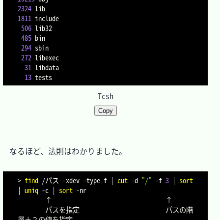
2324
1811
 include

506
 lib32

485
 bin

294
 sbin

272
 libexec

31
 libdata

13
Tcsh
Copy
　なるほど、法則はわかりました。

>
find
 /パス 
-xdev
-type
 f 
|
cut
-d
"/"
-f
3
|
sort
|
uniq
-c
|
sort
-nr
        ↑                                 ↑

        パスを指定                         パスの階