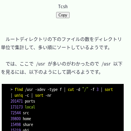
Tcsh
Copy
　ルートディレクトリの下のファイルの数をディレクトリ
単位で集計して、多い順にソートしているようです。

　では、ここで /usr が多いのがわかったので /usr 以下
を見るには、以下のようにして調べるようです。

>
find
 /usr 
-xdev
-type
 f 
|
cut
-d
"/"
-f
3
|
sort
|
uniq
-c
|
sort
-nr
201471
173173
local
72544
39800
15498
15219