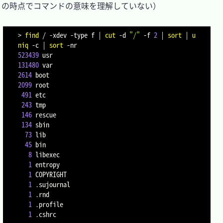
の時点でコマンドの意味を理解していない）

>
find
 / 
-xdev
-type
 f 
|
cut
-d
"/"
-f
2
|
sort
|
u
niq
-c
|
sort
-nr
523439
131480
2614
2099
 root

491
 etc

243
 tmp

146
 rescue

134
 sbin

73
 lib

45
 bin

8
 libexec

1
 entropy

1
 COPYRIGHT

1
 .sujournal

1
 .rnd

1
 .profile

1