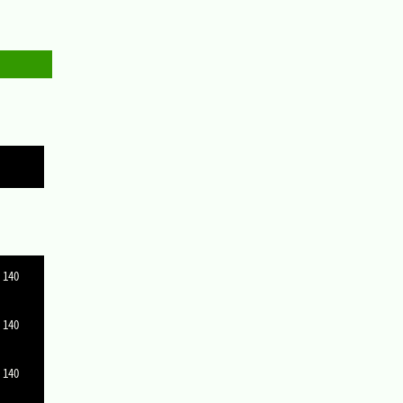
Copy
Copy
 140
 140
 140