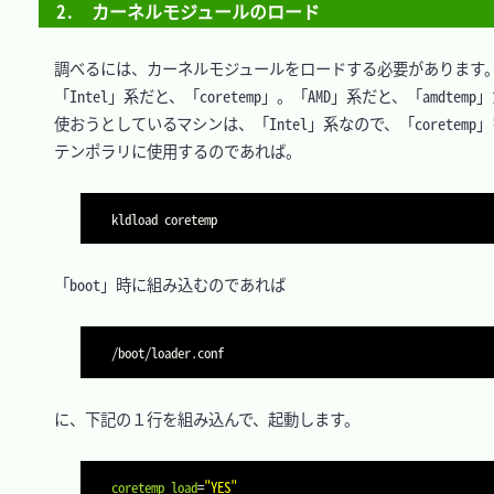
2.　カーネルモジュールのロード
　調べるには、カーネルモジュールをロードする必要があります。
　「Intel」系だと、「coretemp」。「AMD」系だと、「amdtemp
　使おうとしているマシンは、「Intel」系なので、「coretemp
　テンポラリに使用するのであれば。

　「boot」時に組み込むのであれば

　に、下記の１行を組み込んで、起動します。

coretemp_load
=
"YES"