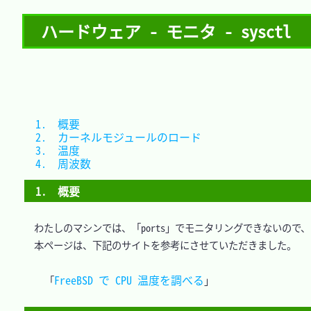
ハードウェア - モニタ - sysctl
1.　概要							
2.　カーネルモジュールのロード	
3.　温度							
4.　周波数						
1.　概要
　わたしのマシンでは、「ports」でモニタリングできないので、「
　本ページは、下記のサイトを参考にさせていただきました。

FreeBSD で CPU 温度を調べる
「