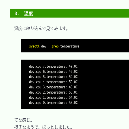
3.　温度
　温度に絞り込んで見てみます。

sysctl
 dev 
|
grep
dev.cpu.7.temperature: 47.0C

dev.cpu.6.temperature: 46.0C

dev.cpu.5.temperature: 50.0C

dev.cpu.4.temperature: 50.0C

dev.cpu.3.temperature: 49.0C

dev.cpu.2.temperature: 50.0C

dev.cpu.1.temperature: 54.0C

　てな感じ。

　摂氏なようで、ほっとしました。
