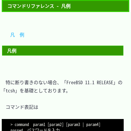
コマンドリファレンス - 凡例
　凡　例	
凡例
　特に断り書きのない場合、「FreeBSD 11.1 RELEASE」の
「tcsh」を基礎としております。

　コマンド表記は

> command  param1 [param2] [param3 | param4]

passwd  パスワードを入力