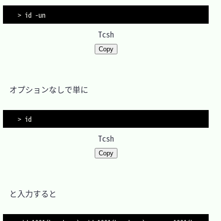
> id -un
Tcsh
Copy
　オプションなしで単に

> id
Tcsh
Copy
　と入力すると
