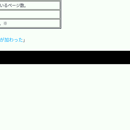
ているページ数。
。※
dry が加わった
」
