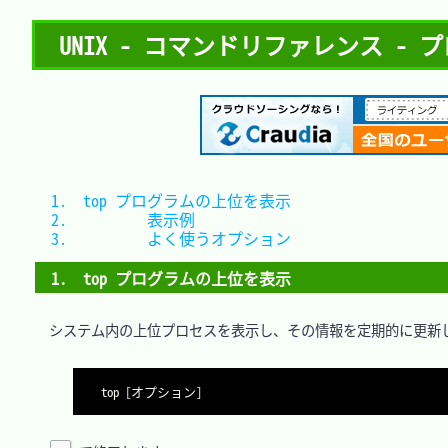
UNIX - コマンドリファレンス - 
1.　top	プログラムの上位を表示			
2.　		表示例							
3.　		よく使うオプション				
1.　top	プログラムの上位を表示
　システム内の上位プロセスを表示し、その情報を定期的に更新し
top [オプション]