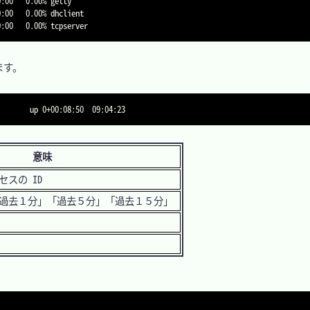
0:00   0.00% tcpserver
す。

        up 0+00:08:50  09:04:23
意味
スの ID
過去１分」「過去５分」「過去１５分」