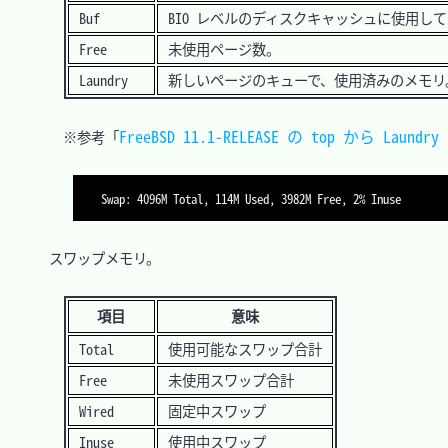
Buf
BIO レベルのディスクキャッシュに使用し
Free
未使用ページ数。
Laundry
新しいページのキューで、使用済みのメモリ
FreeBSD 11.1-RELEASE の top から Laun
　　※参考「
Swap: 4096M Total, 114M Used, 3982M Free, 2% Inuse
　スワップメモリ。

項目
意味
Total
使用可能なスワップ合計
Free
未使用スワップ合計
Wired
固定中スワップ
Inuse
使用中スワップ