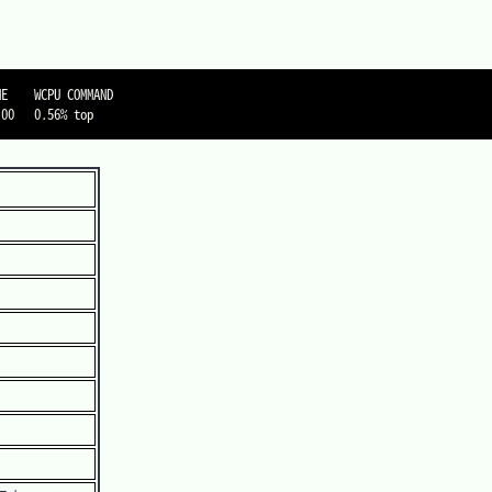
E    WCPU COMMAND

:00   0.56% top