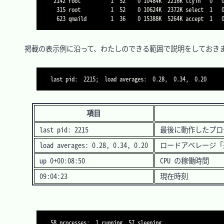
 2142 root          1  52    0 10484K  2216K ttyin   0   0:00   0.00% getty

  315 root          1  52    0 10624K  2372K select  1   0:00   0.00% dhclient

  623 qmaild        1  36    0 15388K  5264K accept  1   
　掲載の表示例に沿って、わたしのできる範囲で説明をしておきま
last pid:  2215;  load averages:  0.28,  0.34,  0.20     
項目
last pid: 2215
最後に動作したプロセ
load averages: 0.28, 0.34, 0.20
ロードアベレージ「
up 0+00:08:50
CPU の稼働時間
09:04:23
現在時刻
58 processes:  1 running, 57 sleeping