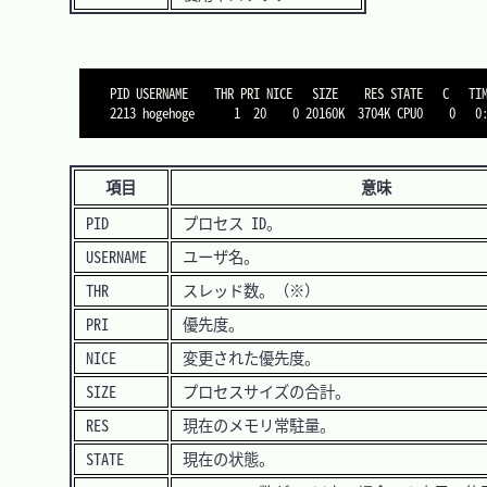
PID USERNAME    THR PRI NICE   SIZE    RES STATE   C   TIM
2213 hogehoge      1  20    0 20160K  3704K CPU0    0   0
項目
意味
PID
プロセス ID。
USERNAME
ユーザ名。
THR
スレッド数。（※）
PRI
優先度。
NICE
変更された優先度。
SIZE
プロセスサイズの合計。
RES
現在のメモリ常駐量。
STATE
現在の状態。