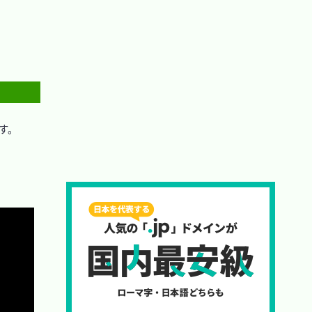
。

Copy