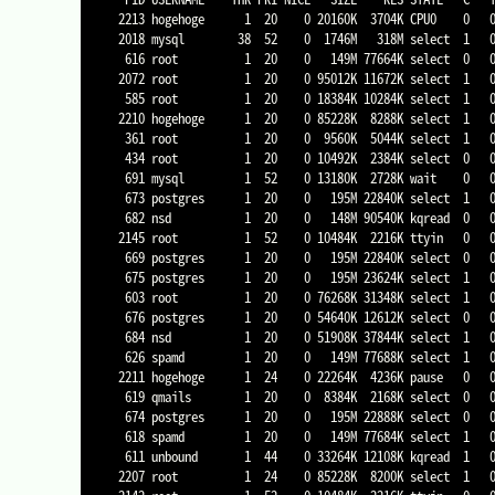
 2213 hogehoge      1  20    0 20160K  3704K CPU0    0   0:00   0.56% top

 2018 mysql        38  52    0  1746M   318M select  1   0:07   0.47% mysqld

  616 root          1  20    0   149M 77664K select  0   0:05   0.32% perl

 2072 root          1  20    0 95012K 11672K select  1   0:00   0.26% httpd

  585 root          1  20    0 18384K 10284K select  1   0:01   0.19% ntpd

 2210 hogehoge      1  20    0 85228K  8288K select  1   0:00   0.15% sshd

  361 root          1  20    0  9560K  5044K select  1   0:00   0.05% devd

  434 root          1  20    0 10492K  2384K select  0   0:00   0.00% syslogd

  691 mysql         1  52    0 13180K  2728K wait    0   0:01   0.00% sh

  673 postgres      1  20    0   195M 22840K select  1   0:00   0.00% postgres

  682 nsd           1  20    0   148M 90540K kqread  0   0:00   0.00% nsd

 2145 root          1  52    0 10484K  2216K ttyin   0   0:00   0.00% getty

  669 postgres      1  20    0   195M 22840K select  0   0:00   0.00% postgres

  675 postgres      1  20    0   195M 23624K select  1   0:00   0.00% postgres

  603 root          1  20    0 76268K 31348K select  1   0:00   0.00% perl

  676 postgres      1  20    0 54640K 12612K select  0   0:00   0.00% postgres

  684 nsd           1  20    0 51908K 37844K select  1   0:00   0.00% nsd

  626 spamd         1  20    0   149M 77688K select  1   0:00   0.00% perl

 2211 hogehoge      1  24    0 22264K  4236K pause   0   0:00   0.00% tcsh

  619 qmails        1  20    0  8384K  2168K select  0   0:00   0.00% qmail-send

  674 postgres      1  20    0   195M 22888K select  0   0:00   0.00% postgres

  618 spamd         1  20    0   149M 77684K select  1   0:00   0.00% perl

  611 unbound       1  44    0 33264K 12108K kqread  1   0:00   0.00% unbound

 2207 root          1  24    0 85228K  8200K select  1   0:00   0.00% sshd
