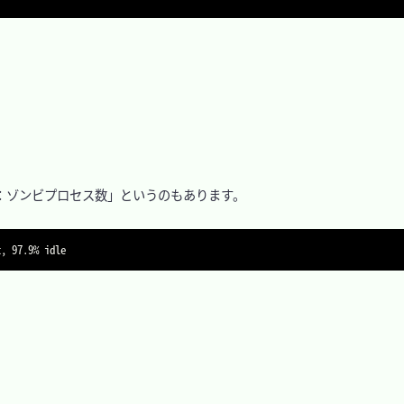
bi：ゾンビプロセス数」というのもあります。

t, 97.9% idle