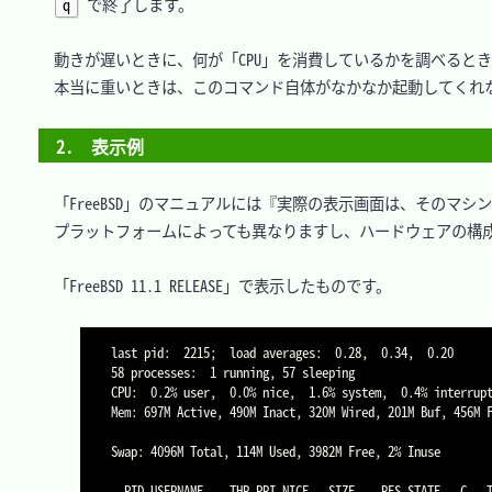
q
 で終了します。

　動きが遅いときに、何が「CPU」を消費しているかを調べるとき
　本当に重いときは、このコマンド自体がなかなか起動してくれな
2.　表示例
　「FreeBSD」のマニュアルには『実際の表示画面は、そのマシ
　プラットフォームによっても異なりますし、ハードウェアの構成
　「FreeBSD 11.1 RELEASE」で表示したものです。

last pid:  2215;  load averages:  0.28,  0.34,  0.20      
58 processes:  1 running, 57 sleeping

CPU:  0.2% user,  0.0% nice,  1.6% system,  0.4% interrupt
Mem: 697M Active, 490M Inact, 320M Wired, 201M Buf, 456M F
Swap: 4096M Total, 114M Used, 3982M Free, 2% Inuse

  PID USERNAME    THR PRI NICE   SIZE    RES STATE   C   TIME    WCPU COMMAND
