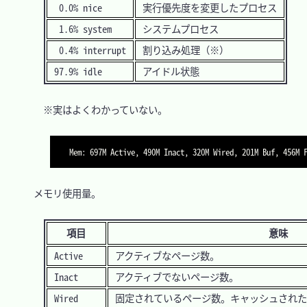
0.0% nice
実行優先度を変更したプロセス
1.6% system
システムプロセス
0.4% interrupt
割り込み処理（※）
97.9% idle
アイドル状態
　　※実はよくわかっていない。

Mem: 697M Active, 490M Inact, 320M Wired, 201M Buf, 456M 
　メモリ使用量。

項目
意味
Active
アクティブなページ数。
Inact
アクティブでないページ数。
Wired
固定されているページ数。キャッシュされた