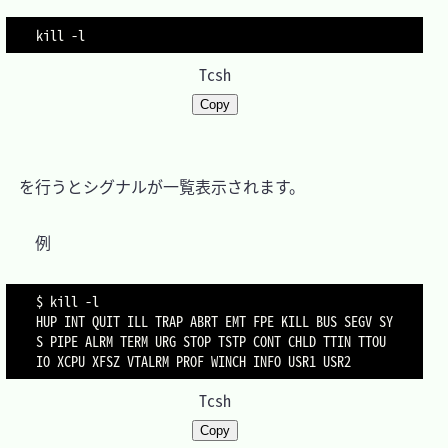
kill -l
Tcsh
Copy
　を行うとシグナルが一覧表示されます。

　　例

$ kill -l

HUP INT QUIT ILL TRAP ABRT EMT FPE KILL BUS SEGV SY
S PIPE ALRM TERM URG STOP TSTP CONT CHLD TTIN TTOU 
IO XCPU XFSZ VTALRM PROF WINCH INFO USR1 USR2
Tcsh
Copy