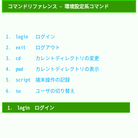
コマンドリファレンス - 環境設定系コマンド
1.　login	ログイン                        
2.　exit	ログアウト                      
3.　cd		カレントディレクトリの変更      
4.　pwd		カレントディレクトリの表示      
5.　script	端末操作の記録                  
6.　su		ユーザの切り替え                
1.　login　ログイン