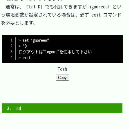
　通常は、[Ctrl-D] でも代用できますが ignoreeof とい
う環境変数が設定されている場合は、必ず exit コマンド
を必要とします。

> set ignoreeof

> ^D

ログアウトは"logout"を使用して下さい

> exit
Tcsh
Copy
3.　cd