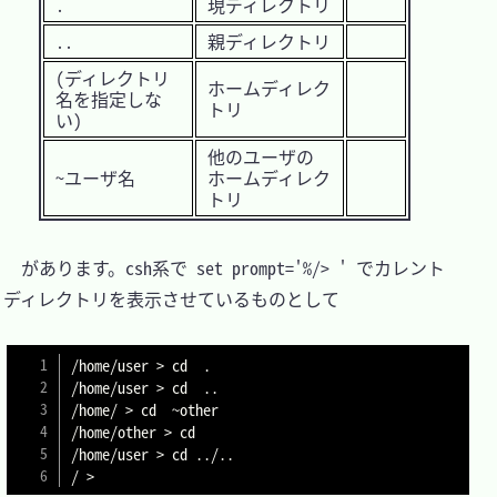
.
現ディレクトリ			
..
親ディレクトリ			
(ディレクトリ
ホームディレク
名を指定しな
トリ		
い)		
他のユーザの
~ユーザ名	
ホームディレク
トリ	
　があります。csh系で set prompt='%/> ' でカレント
ディレクトリを表示させているものとして

/home/user > cd  .

/home/user > cd  ..

/home/ > cd  ~other

/home/other > cd

/home/user > cd ../..

/ >