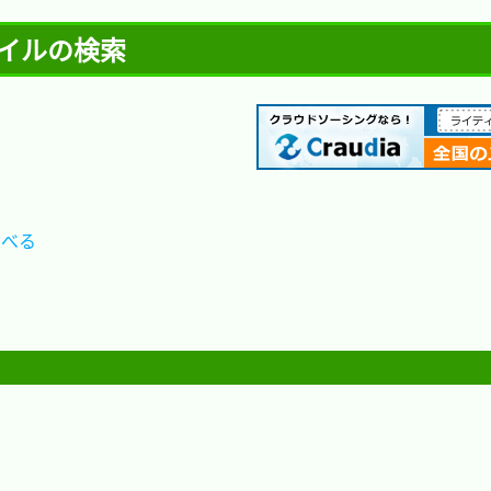
ァイルの検索
				
2.　ディレクトリ内のファイル数やディレクトリ数を調べる	
								
する							
リックリンクを探す					
					

