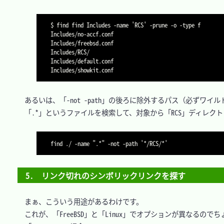
$ find find Includes -name 'RCS' -prune -o -type f

Includes/no-accf.conf

Includes/freebsd.conf

Includes/RCS/

Includes/default.conf

Includes/showkit.conf
　あるいは、「-not -path」の後ろに除外するパス（必ずワ
　「.*」というファイルを検索して、対象から「RCS」ディレクト
find ./ -name ".*" -not -path '*/RCS/*'
5.　リンク切れのシンボリックリンクを探す
　まぁ、こういう用途があるわけです。

　これが、「FreeBSD」と「Linux」でオプションが異なるのでち