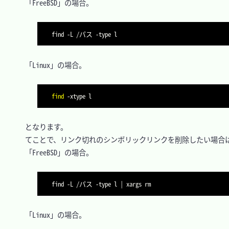
　「FreeBSD」の場合。

find -L /パス -type l
　「Linux」の場合。

find
-xtype
 l
　となります。

　てことで、リンク切れのシンボリックリンクを削除したい場合は
　「FreeBSD」の場合。

find -L /パス -type l | xargs rm
　「Linux」の場合。
