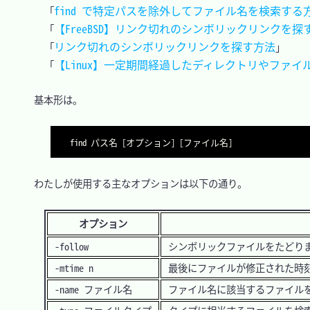
find で特定パスを除外してファイル名を検索する
「
【FreeBSD】リンク切れのシンボリックリンクを探す方法
「
リンク切れのシンボリックリンクを探す方法
「
」

【Linux】一定期間経過したディレクトリやファイル
「
　基本形は。

find パス名 [オプション] [ファイル名]
　わたしが使用する主なオプションは以下の通り。

オプション
-follow
シンボリックファイルをたどり
-mtime n
最後にファイルが修正された時
-name ファイル名
ファイル名に該当するファイル