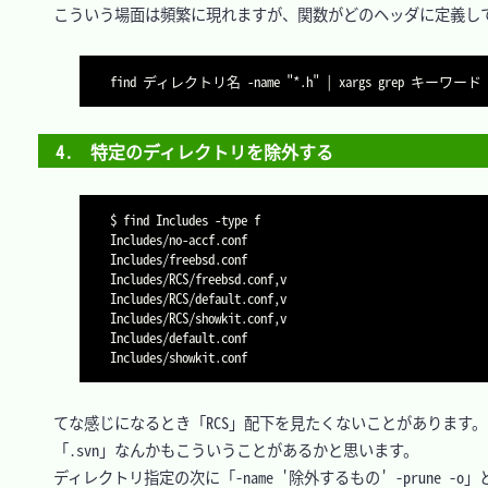
　こういう場面は頻繁に現れますが、関数がどのヘッダに定義して
find ディレクトリ名 -name "*.h" | xargs grep キーワード
4.　特定のディレクトリを除外する
$ find Includes -type f

Includes/no-accf.conf

Includes/freebsd.conf

Includes/RCS/freebsd.conf,v

Includes/RCS/default.conf,v

Includes/RCS/showkit.conf,v

Includes/default.conf

Includes/showkit.conf
　てな感じになるとき「RCS」配下を見たくないことがあります。

　「.svn」なんかもこういうことがあるかと思います。

　ディレクトリ指定の次に「-name '除外するもの' -prune -