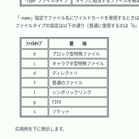
-type ファイルタイプ
タイプに相当するファイルを検
　「-name」指定でファイル名にワイルドカードを使用するとき
　ファイルタイプの指定は以下の通り (普通に使用するのは「b」「
ﾌｧｲﾙﾀｲﾌﾟ
意 味
b
ブロック型特殊ファイル
c
キャラクタ型特殊ファイル
d
ディレクトリ
f
普通のファイル
l
シンボリックリンク
p
FIFO
s
ソケット
　応用例を下に例示します。
