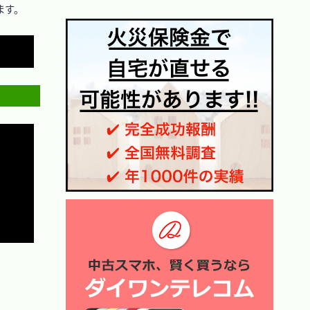
す。

Copy
Copy