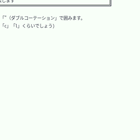
索します
は「"（ダブルコーテーション」で囲みます。

c」「l」くらいでしょう)
