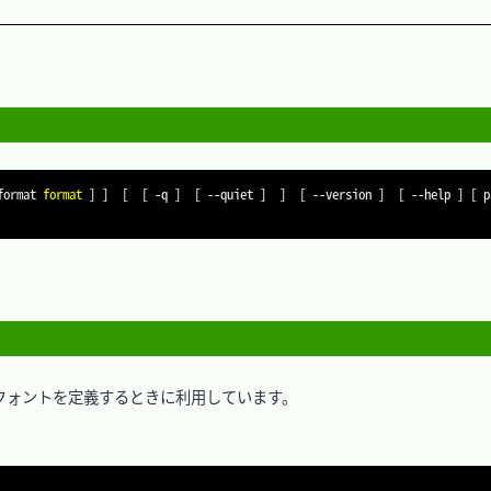
format
format
]
]
[
[
-q
]
[
--quiet
]
]
[
--version
]
[
--help
]
[
」で、フォントを定義するときに利用しています。
