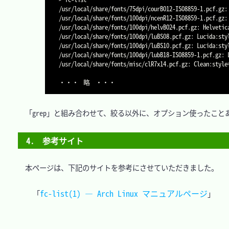
/usr/local/share/fonts/75dpi/courBO12-ISO8859-1.pcf.gz:
/usr/local/share/fonts/100dpi/ncenR12-ISO8859-1.pcf.gz:
/usr/local/share/fonts/100dpi/helvBO24.pcf.gz: Helvetic
/usr/local/share/fonts/100dpi/luBS08.pcf.gz: Lucida:sty
/usr/local/share/fonts/100dpi/luBS10.pcf.gz: Lucida:sty
/usr/local/share/fonts/100dpi/lubB18-ISO8859-1.pcf.gz: 
/usr/local/share/fonts/misc/clR7x14.pcf.gz: Clean:style
　「grep」と組み合わせて、絞る以外に、オプション使ったことあ
4.　参考サイト
　本ページは、下記のサイトを参考にさせていただきました。

fc-list(1) — Arch Linux マニュアルページ
「