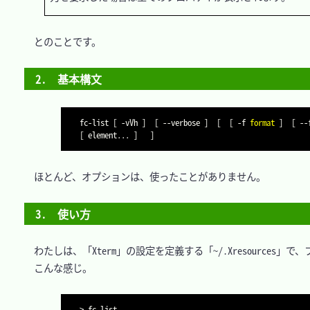
　とのことです。

2.　基本構文
fc-list 
[
-vVh
]
[
--verbose
]
[
[
-f
format
]
[
--
[
 element
..
. 
]
]
　ほとんど、オプションは、使ったことがありません。

3.　使い方
　わたしは、「Xterm」の設定を定義する「~/.Xresources
　こんな感じ。

>
 fc-list
