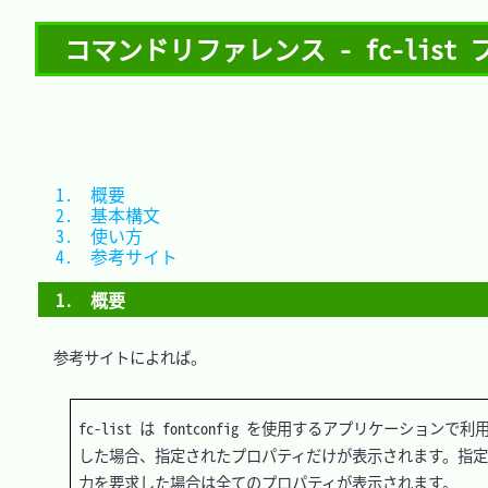
コマンドリファレンス - fc-lis
1.　概要			
2.　基本構文		
3.　使い方		
4.　参考サイト	
1.　概要
　参考サイトによれば。

fc-list は fontconfig を使用するアプリケーシ
した場合、指定されたプロパティだけが表示されます。指定し