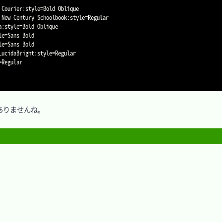
 Courier:style
=
Bold Oblique

 New Century Schoolbook:style
=
Regular

a:style
=
Bold Oblique

le
=
Sans Bold

le
=
Sans Bold

LucidaBright:style
=
Regular

=
Regular

りませんね。
