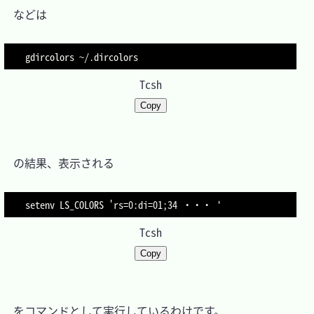
　などは

gdircolors ~/.dircolors
Tcsh
Copy
　の結果、表示される

setenv LS_COLORS 'rs=0:di=01;34 ・・・ '
Tcsh
Copy
　をコマンドとして実行しているわけです。
