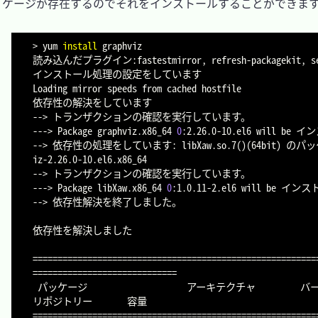
ケージが存在するのでそれをインストールすることができます
>
 yum 
install
 graphviz

読み込んだプラグイン:fastestmirror, refresh-packagekit, sec
インストール処理の設定をしています

Loading mirror speeds from cached hostfile

依存性の解決をしています

--
>
 トランザクションの確認を実行しています。

---
>
 Package graphviz.x86_64 
0
:2.26.0-10.el6 will be 
--
>
 依存性の処理をしています: libXaw.so.7
(
)
(
64bit
)
 のパッケ
iz-2.26.0-10.el6.x86_64

--
>
 トランザクションの確認を実行しています。

---
>
 Package libXaw.x86_64 
0
:1.0.11-2.el6 will be インス
--
>
 依存性解決を終了しました。

依存性を解決しました

==
==
==
==
==
==
==
==
==
==
==
==
==
==
==
==
==
==
==
==
==
==
==
==
==
==
==
==
=
=
==
==
==
==
==
==
==
==
==
==
==
==
==
==
 パッケージ                    アーキテクチャ         バージョン            
==
==
==
==
==
==
==
==
==
==
==
==
==
==
==
==
==
==
==
==
==
==
==
==
==
==
==
==
=