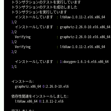
トランザクションのテストを実行しています

トランザクションのテストを成功しました

トランザクションを実行しています

  インストールしています  
:
 libX
1
/2

  インストールしています  
:
2
/2

  Verifying               
:
1
/2

  Verifying               
:
 libX
2
/2

  インストールしています  
:
1
:d
1
/1

インストール:

  graphviz.x86_64 
0
:2.26.0-10.el6

依存性関連をインストールしました:

  libXaw.x86_64 
0
:1.0.11-2.el6

完了しました
!