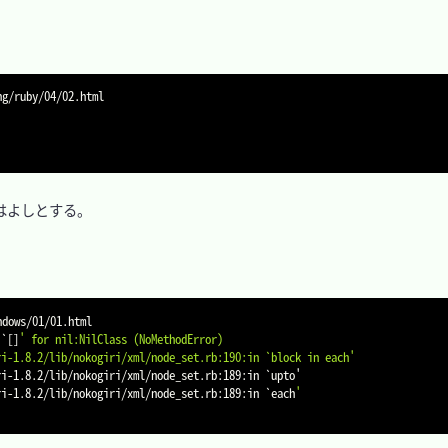
ruby/04/02.html

よしとする。

ws/01/01.html

 
`
[
]
' for nil:NilClass (NoMethodError)

kogiri-1.8.2/lib/nokogiri/xml/node_set.rb:190:in `block in each'
kogiri-1.8.2/lib/nokogiri/xml/node_set.rb:189:in 
`
upto'

kogiri-1.8.2/lib/nokogiri/xml/node_set.rb:189:in 
`
each
'
