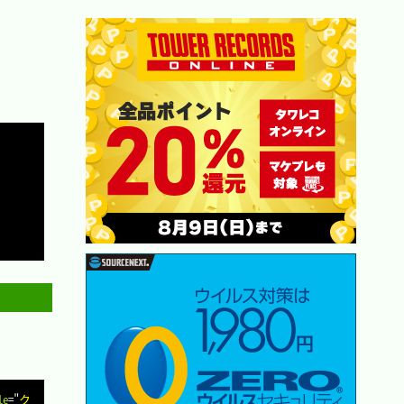
Copy
Copy
le
=
"
ク