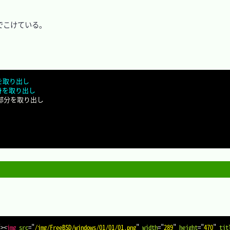
こでこけている。

中身を取り出し
 の中身を取り出し
部分を取り出し

"
>
<
img
src
=
"
/img/FreeBSD/windows/01/01/01.png
"
width
=
"
289
"
height
=
"
470
"
tit