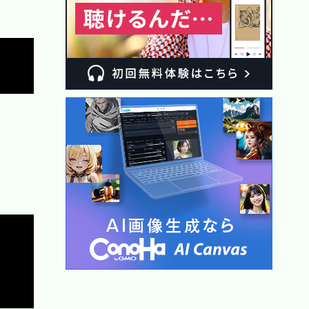
Copy


Copy