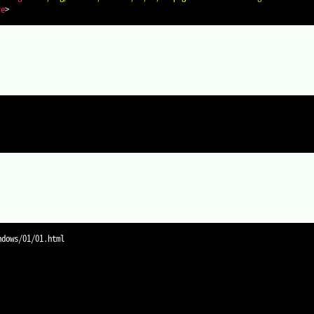
re
>
ws/01/01.html
