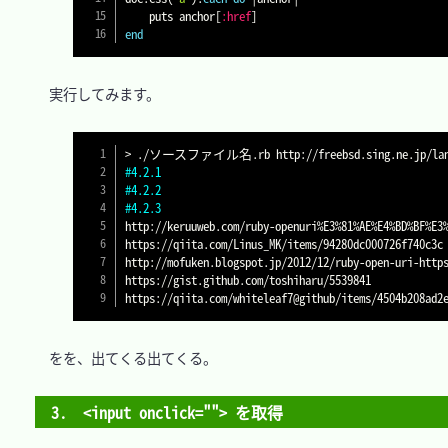
    puts anchor
[
:href
]
end
　実行してみます。

>
#4.2.1
#4.2.2
#4.2.3
http://keruuweb.com/ruby-openuri%E3%81%AE%E4%BD%BF%E3%
https://qiita.com/Linus_MK/items/94280dc000726f740c3c

http://mofuken.blogspot.jp/2012/12/ruby-open-uri-https
https://gist.github.com/toshiharu/5539841

　をを、出てくる出てくる。

3.　<input onclick=""> を取得