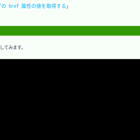
タグの href 属性の値を取得する
」

示してみます。
