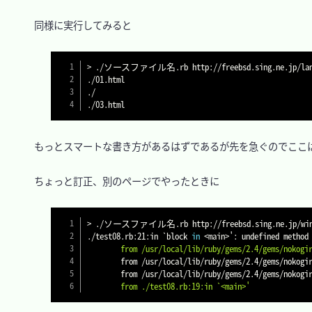
　同様に実行してみると

>
 ./ソースファイル名.rb http://freebsd.sing.ne.jp/lang/
./01.html

./

　もっとスマートな書き方があるはずであるが先を急ぐのでここは
　ちょっと訂正、別のページでやったときに

>
 ./ソースファイル名.rb http://freebsd.sing.ne.jp/windo
./test08.rb:21:in 
`
block 
in
<
main
>
': undefined method
        from /usr/local/lib/ruby/gems/2.4/gems/no
        from /usr/local/lib/ruby/gems/2.4/gems/no
        from /usr/local/lib/ruby/gems/2.4/gems/no
        from ./test08.rb:19:in `<main>'