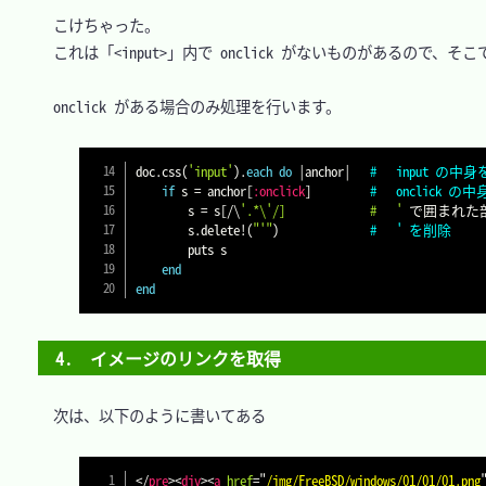
　こけちゃった。

　これは「<input>」内で onclick がないものがあるので、そ
　onclick がある場合のみ処理を行います。

doc
.
css
(
'input'
)
.
each
do
|
anchor
|
#	input の
if
 s 
=
 anchor
[
:onclick
]
#	onclick
    	s 
=
 s
[
/
\
'.*\'/]				#	'
 で囲まれた
    	s
.
delete
!
(
"'"
)
#	' を削除
    	puts s

end
end
4.　イメージのリンクを取得
　次は、以下のように書いてある

</
pre
>
<
div
>
<
a
href
=
"
/img/FreeBSD/windows/01/01/01.png