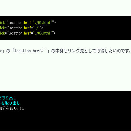
ick
=
"
location
.
href
=
'./01.html'
"
>
ick
=
"
location
.
href
=
'./'
"
>
ick
=
"
location
.
href
=
'./03.html'
"
>
>」の「location.href=''」の中身もリンク先として取得したいのです。
中身を取り出し
 の中身を取り出し
部分を取り出し
