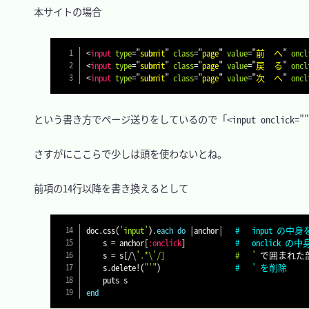
　本サイトの場合

<
input
type
=
"
submit
"
class
=
"
page
"
value
=
"
前　へ
"
oncl
<
input
type
=
"
submit
"
class
=
"
page
"
value
=
"
戻　る
"
oncl
<
input
type
=
"
submit
"
class
=
"
page
"
value
=
"
次　へ
"
oncl
　という書き方でページ送りをしているので「<input onclick=""
　さすがにここらで少しは頭を使わないとね。

　前項の14行以降を書き換えるとして

doc
.
css
(
'input'
)
.
each
do
|
anchor
|
#	input の
    s 
=
 anchor
[
:onclick
]
#	onclick
    s 
=
 s
[
/
\
'.*\'/]					#	'
 で囲まれた
    s
.
delete
!
(
"'"
)
#	' を削除
end