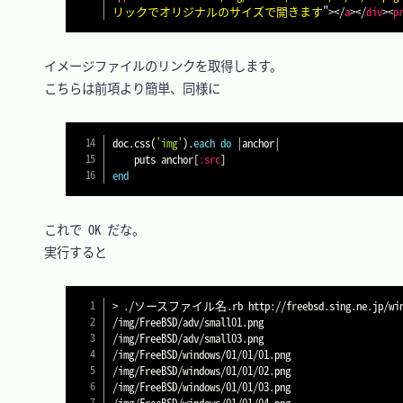
リックでオリジナルのサイズで開きます
"
>
</
a
>
</
div
>
<
p
　イメージファイルのリンクを取得します。

　こちらは前項より簡単、同様に

doc
.
css
(
'img'
)
.
each
do
|
anchor
|
    puts anchor
[
:src
]
end
　これで OK だな。

　実行すると

>
 ./ソースファイル名.rb http://freebsd.sing.ne.jp/windo
/img/FreeBSD/adv/small01.png

/img/FreeBSD/adv/small03.png

/img/FreeBSD/windows/01/01/01.png

/img/FreeBSD/windows/01/01/02.png

/img/FreeBSD/windows/01/01/03.png

/img/FreeBSD/windows/01/01/04.png
