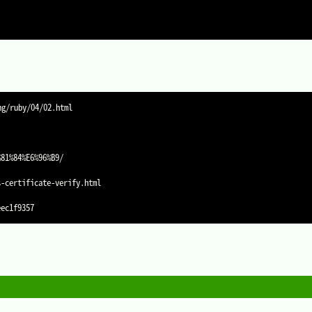
81%84%E6%96%B9/

-certificate-verify.html
