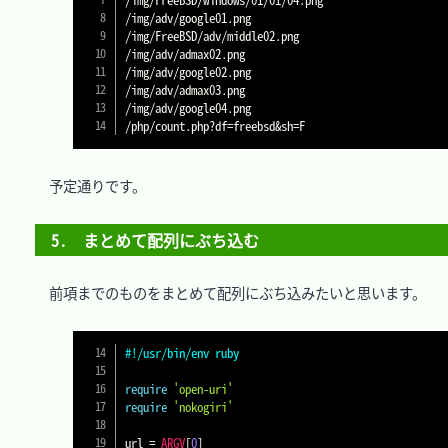
/img/adv/google01.png

/img/FreeBSD/adv/middle02.png

/img/adv/admax02.png

/img/adv/google02.png

/img/adv/admax03.png

/img/adv/google04.png

/php/count.php?df
=
freebsd
&
sh
=
　予定通りです。

5.　まとめて配列にぶち込む
　前項までのものをまとめて配列にぶち込みたいと思います。

#!/usr/bin/env ruby
require
'open-uri'
require
'nokogiri'
url 
=
ARGV
[
0
]