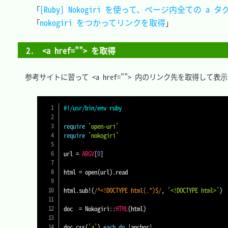
[Ruby] Nokogiri を使って、ページ内全ての a 
「
nokogiri をつかってリンクを取得
「
2.　<a href=""> を取得
　参考サイトに習って <a href=""> 内のリンク先を取得して表
#!/usr/bin/env ruby
require
'open-uri'
require
'nokogiri'
url 
=
ARGV
[
0
]
html 
=
 open
(
url
)
.
read

html
.
sub
!
(
/^<!DOCTYPE html(.*)$/
,
'<!DOCTYPE html>'
)
doc  
=
 Nokogiri
::
HTML
(
html
)
doc
.
css
(
'a'
)
.
each
do
|
anchor
|