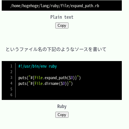
Plain text
Copy
　というファイル名の下記のようなソースを書いて

#!/usr/bin/env ruby
puts
(
"
#{
File
.
expand_path
(
$
0
)
}
"
)
puts
(
"
#{
File
.
dirname
(
$
0
)
}
"
)
Ruby
Copy