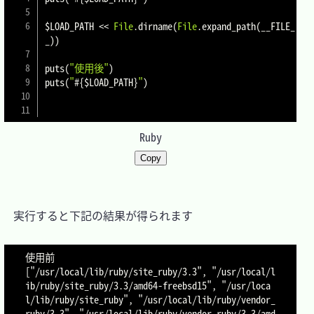
$LOAD_PATH
<<
File
.
dirname
(
File
.
expand_path
(
__FILE_
_
)
)
puts
(
"使用後"
)
puts
(
"
#{
$LOAD_PATH
}
"
)
Ruby
Copy
　実行すると下記の結果が得られます

使用前

["/usr/local/lib/ruby/site_ruby/3.3", "/usr/local/l
ib/ruby/site_ruby/3.3/amd64-freebsd15", "/usr/loca
l/lib/ruby/site_ruby", "/usr/local/lib/ruby/vendor_
ruby/3.3", "/usr/local/lib/ruby/vendor_ruby/3.3/amd