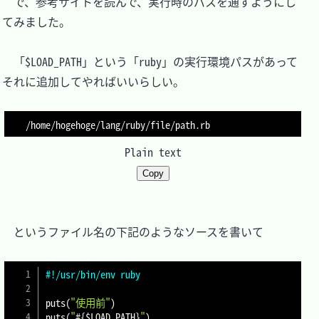
　で、参考サイトを読んで、実行時のパスを通すようにし
てみました。

　「$LOAD_PATH」という「ruby」の実行環境パスがあって
それに追加してやればいいらしい。

Plain text
Copy
　というファイル名の下記のようなソースを書いて

#!/usr/bin/env ruby
puts
(
"使用前"
)
puts
(
"
#{
$LOAD_PATH
}
"
)