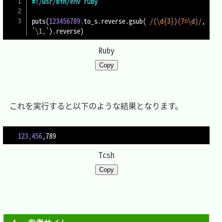
#!/usr/bin/env ruby
puts
(
123456789.
to_s
.
reverse
.
gsub
(
/(\d{3})(?=\d)/
,
'\1,'
)
.
reverse
)
Ruby
Copy
　これを実行すると以下のような結果となります。

123,456
Tcsh
Copy