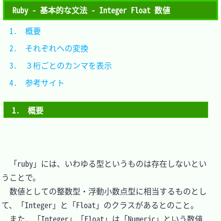
Ruby - 基本的な文法 - Integer Float 数値
1.　概要						
2.　それぞれへの変換			
3.　３桁ごとのカンマを表示	
4.　参考サイト				
1.　概要
　「ruby」には、いわゆる型というものは存在しないとい
うことで。

　数値としての整数型・浮動小数点型に相当するものとし
て、「Integer」と「Float」のクラスがあるとのこと。

　また、「Integer」「Float」は「Numeric」という数値