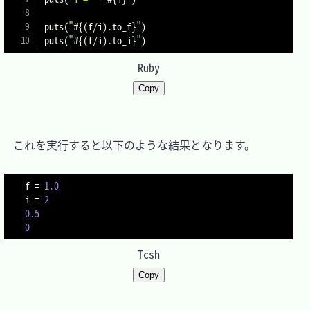
puts
(
"
#{
(
f
/
i
)
.
to_f
}
"
)
puts
(
"
#{
(
f
/
i
)
.
to_i
}
"
)
Ruby
Copy
　これを実行すると以下のような結果となります。

f 
=
1.0
i 
=
2
0.5
0
Tcsh
Copy