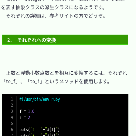
を表す抽象クラスの派生クラスになるようです。

　それぞれの詳細は、参考サイトの方でどうぞ。

2.　それぞれへの変換
　正数と浮動小数点数とを相互に変換するには、それぞれ
「to_f」、「to_i」というメソッドを使用します。

#!/usr/bin/env ruby
f 
=
1.0
i 
=
2
puts
(
'f = '
+
"
#{
f
}
"
)
puts
(
'i = '
+
"
#{
i
}
"
)