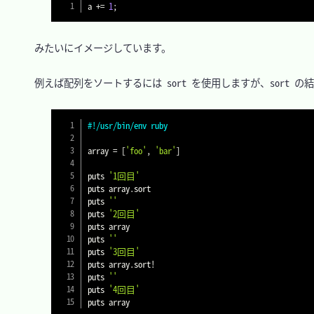
a 
+=
1
;
　みたいにイメージしています。

　例えば配列をソートするには sort を使用しますが、sort の結
#!/usr/bin/env ruby
array 
=
[
'foo'
,
'bar'
]
puts 
'1回目'
puts array
.
sort

puts 
''
puts 
'2回目'
puts array

puts 
''
puts 
'3回目'
puts array
.
sort
!
puts 
''
puts 
'4回目'
puts array