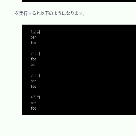
　を実行すると以下のようになります。

1
回目

bar

foo

2
回目

foo

bar

3
回目

bar

foo

4
回目

bar
