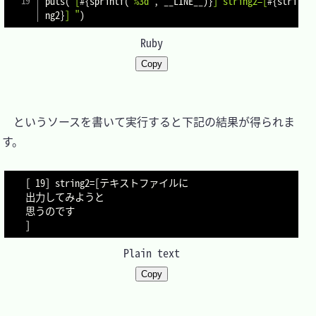
puts
(
"[
#{
sprintf
(
"%3d"
,
 __LINE__
)
}
] string2=[
#{
stri
ng2
}
] "
)
Ruby
Copy
　というソースを書いて実行すると下記の結果が得られま
す。

[ 19] string2=[テキストファイルに

出力してみようと

思うのです

Plain text
Copy