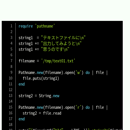
require
'pathname'
string1  
=
"テキストファイルに\n"
string1 
+=
"出力してみようと\n"
string1 
+=
"思うのです\n"
filename 
=
'/tmp/text01.txt'
Pathname
.
new
(
filename
)
.
open
(
'w'
)
do
|
 file 
|
  file
.
puts
(
string1
)
end
string2 
=
String
.
new
Pathname
.
new
(
filename
)
.
open
(
'r'
)
do
|
 file 
|
  string2 
=
 file
.
end