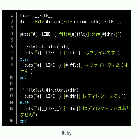
file 
=
 __FILE__

dir  
=
File
.
dirname
(
File
.
expand_path
(
__FILE__
)
)
puts
(
"
#{
__LINE__
}
 file=[
#{
file
}
] dir=[
#{
dir
}
]"
)
if
 FileTest
.
file
?
(
file
)
  puts
(
"
#{
__LINE__
}
 [
#{
file
}
] はファイルです"
)
else
  puts
(
"
#{
__LINE__
}
 [
#{
file
}
] はファイルではありま
せん"
)
end
if
 FileTest
.
directory
?
(
dir
)
  puts
(
"
#{
__LINE__
}
 [
#{
dir
}
] はディレクトリです"
)
else
  puts
(
"
#{
__LINE__
}
 [
#{
dir
}
] はディレクトリではあり
ません"
)
end
Ruby