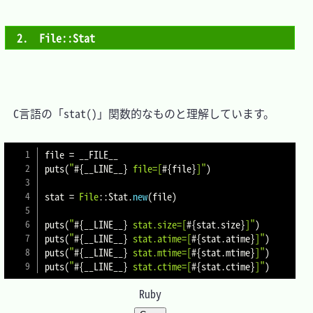
2.　File::Stat
　C言語の「stat()」関数的なものと理解しています。

file 
=
 __FILE__

puts
(
"
#{
__LINE__
}
 file=[
#{
file
}
]"
)
stat 
=
File
::
Stat
.
new
(
file
)
puts
(
"
#{
__LINE__
}
 stat.size=[
#{
stat
.
size
}
]"
)
puts
(
"
#{
__LINE__
}
 stat.atime=[
#{
stat
.
atime
}
]"
)
puts
(
"
#{
__LINE__
}
 stat.mtime=[
#{
stat
.
mtime
}
]"
)
puts
(
"
#{
__LINE__
}
 stat.ctime=[
#{
stat
.
ctime
}
]"
)
Ruby