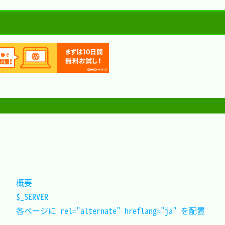
概要											
$_SERVER										
各ページに rel="alternate" hreflang="ja" を配置	