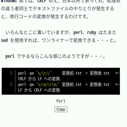
Windows
 系では、
CRLF
 ゆえ、日本以外であっても、処理系
の違う者同士でテキストファイルのやりとりが発生する
と、改行コードの変換が発生するわけです。

　いろんなとこに書いていますが、
perl
、
ruby
 はたまた 
sed
 を使用すれば、ワンライナーで変換できる・・・と。

perl
 でやるならこんな感じのようですが・・・。

perl 
-
pe 
's/\r//'
     変換前
.
txt  
>
 変換後
.
txt   ← 
CRLF から LF への変換

perl 
-
pe 
's/\n/\r\n/'
 変換前
.
txt  
>
 変換後
.
txt   ← 
Perl
Copy