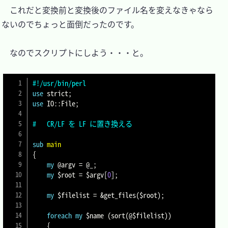
　これだと変換前と変換後のファイル名を変えなきゃなら
ないのでちょっと面倒だったのです。

　なのでスクリプトにしよう・・・と。

#!/usr/bin/perl
use
 strict
;
use
 IO
:
:
File
;
#	CR/LF を LF に置き換える
sub
main
{
my
@argv
=
@_
;
my
$root
=
$argv
[
0
]
;
my
$filelist
=
&get_files
(
$root
)
;
foreach
my
$name
(
sort
(
@$filelist
)
)
{