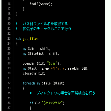
&toLF
(
$name
)
;
}
}
#	パス付ファイル名を取得する
#	拡張子のチェックもここで行う
sub
get_files
{
my
$dir
=
 shift
;
my
$filelist
=
 shift
;
	opendir 
(
DIR
,
"$dir"
)
;
my
@list
=
 grep 
/^[^\.]/
,
 readdir DIR
;
	closedir DIR
;
foreach
my
$file
(
@list
)
{
#	ディレクトリの場合は再帰検索を行う
if
(
-d
"$dir/$file"
)
{