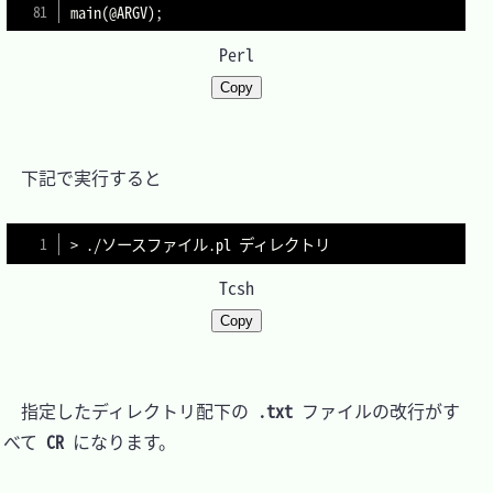
main
(
@ARGV
)
;
Perl
Copy
　下記で実行すると

>
Tcsh
Copy
　指定したディレクトリ配下の 
.txt
 ファイルの改行がす
べて 
CR
 になります。
