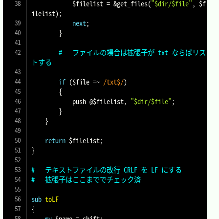
$filelist
=
&get_files
(
"$dir/$file"
,
$f
ilelist
)
;
next
;
}
#	ファイルの場合は拡張子が txt ならばリス
トする
if
(
$file
=~
/txt$/
)
{
			push 
@$filelist
,
"$dir/$file"
;
}
}
return
$filelist
;
}
#	テキストファイルの改行 CRLF を LF にする
#	拡張子はここまででチェック済
sub
toLF
{
my
$name
=
 shift
;