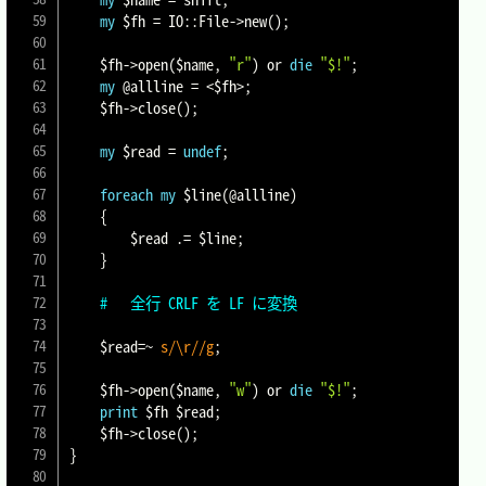
my
$fh
=
 IO
:
:
File
->
new
(
)
;
$fh
->
open
(
$name
,
"r"
)
or
die
"$!"
;
my
@allline
=
<
$fh
>
;
$fh
->
close
(
)
;
my
$read
=
undef
;
foreach
my
$line
(
@allline
)
{
$read
.=
$line
;
}
#	全行 CRLF を LF に変換
$read
=~
s/\r//g
;
$fh
->
open
(
$name
,
"w"
)
or
die
"$!"
;
print
$fh
$read
;
$fh
->
close
(
)
;
}