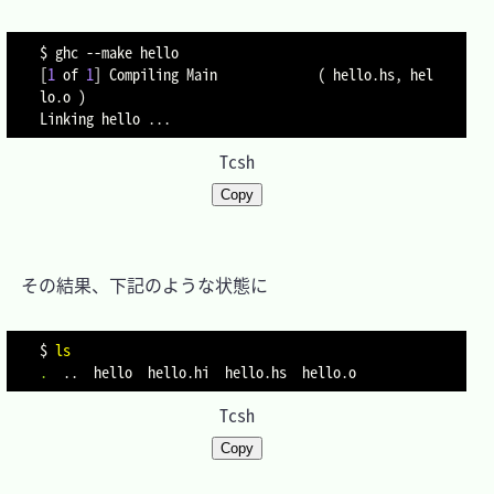
$ ghc 
--make
[
1
 of 
1
]
 Compiling Main             
(
 hello.hs, hel
lo.o 
)
Linking hello 
..
Tcsh
Copy
　その結果、下記のような状態に

$ 
ls
.
..
Tcsh
Copy