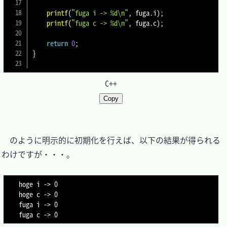
printf
(
"fuga i -> %d\n"
,
 fuga
.
i
)
;
printf
(
"fuga c -> %d\n"
,
 fuga
.
c
)
;
return
0
;
}
C++
Copy
　のように明示的に初期化を行えば、以下の結果が得られる
わけですが・・・。

hoge i -> 0

hoge c -> 0

fuga i -> 0
