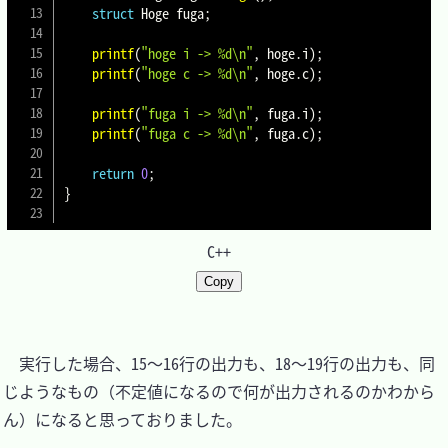
struct
Hoge
 fuga
;
printf
(
"hoge i -> %d\n"
,
 hoge
.
i
)
;
printf
(
"hoge c -> %d\n"
,
 hoge
.
c
)
;
printf
(
"fuga i -> %d\n"
,
 fuga
.
i
)
;
printf
(
"fuga c -> %d\n"
,
 fuga
.
c
)
;
return
0
;
}
C++
Copy
　実行した場合、15～16行の出力も、18～19行の出力も、同
じようなもの（不定値になるので何が出力されるのかわから
ん）になると思っておりました。
