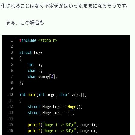
化されることはなく不定値がはいったままになるそうです。

　まぁ、この場合も

#
include
<stdio.h>
struct
Hoge
{
int
  i
;
char
 c
;
char
 dummy
[
3
]
;
}
;
int
main
(
int
 argc
,
char
*
 argv
[
]
)
{
struct
Hoge
 hoge 
=
Hoge
(
)
;
struct
Hoge
 fuga 
=
{
}
;
printf
(
"hoge i -> %d\n"
,
 hoge
.
i
)
;
printf
(
"hoge c -> %d\n"
,
 hoge
.
c
)
;