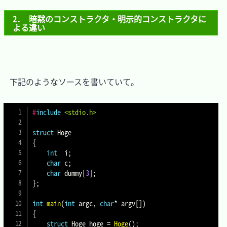
2.　暗黙のコンストラクタ・明示的コンストラクタに
よる違い
　下記のようなソースを書いていて。

#
include
<stdio.h>
struct
Hoge
{
int
  i
;
char
 c
;
char
 dummy
[
3
]
;
}
;
int
main
(
int
 argc
,
char
*
 argv
[
]
)
{
struct
Hoge
 hoge 
=
Hoge
(
)
;