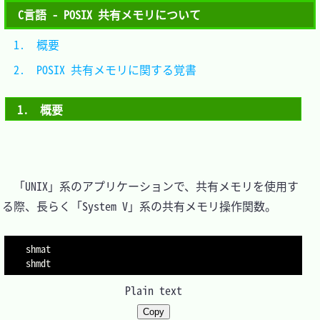
C言語 - POSIX 共有メモリについて
1.　概要								
2.　POSIX 共有メモリに関する覚書		
1.　概要
　「UNIX」系のアプリケーションで、共有メモリを使用す
る際、長らく「System V」系の共有メモリ操作関数。

shmat

Plain text
Copy