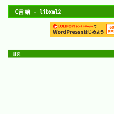
C言語 - libxml2
目次